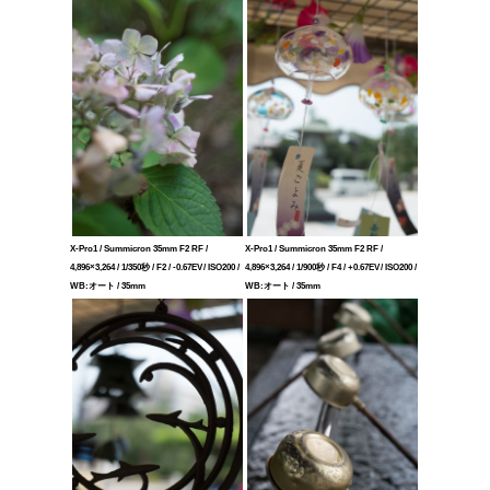
X-Pro1 / Summicron 35mm F2 RF /
X-Pro1 / Summicron 35mm F2 RF /
4,896×3,264 / 1/350秒 / F2 / -0.67EV / ISO200 /
4,896×3,264 / 1/900秒 / F4 / +0.67EV / ISO200 /
WB:オート / 35mm
WB:オート / 35mm