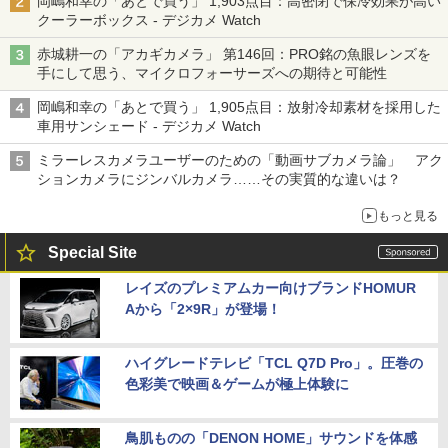
岡嶋和幸の「あとで買う」 1,903点目：高密閉で保冷効果が高い
クーラーボックス - デジカメ Watch
赤城耕一の「アカギカメラ」 第146回：PRO銘の魚眼レンズを
手にして思う、マイクロフォーサーズへの期待と可能性
岡嶋和幸の「あとで買う」 1,905点目：放射冷却素材を採用した
車用サンシェード - デジカメ Watch
ミラーレスカメラユーザーのための「動画サブカメラ論」 アク
ションカメラにジンバルカメラ……その実質的な違いは？
もっと見る
Special Site
レイズのプレミアムカー向けブランドHOMUR
Aから「2×9R」が登場！
ハイグレードテレビ「TCL Q7D Pro」。圧巻の
色彩美で映画＆ゲームが極上体験に
鳥肌ものの「DENON HOME」サウンドを体感