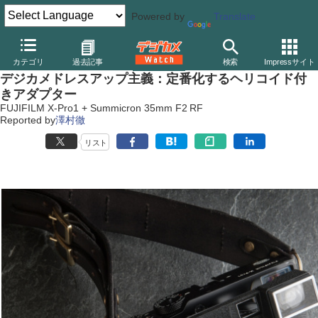
Powered by
Translate
デジカメ Watch
カメラ
ミラーレスカメラ
富士フイルム
カテゴリ
過去記事
検索
Impressサイト
デジカメドレスアップ主義：定番化するヘリコイド付
きアダプター
FUJIFILM X-Pro1 + Summicron 35mm F2 RF
Reported by
澤村徹
リスト