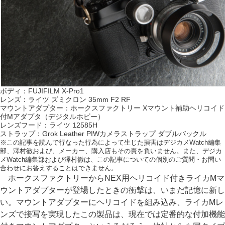
ボディ：FUJIFILM X-Pro1
レンズ：ライツ ズミクロン 35mm F2 RF
マウントアダプター：ホークスファクトリー Xマウント補助ヘリコイド
付Mアダプタ（デジタルホビー）
レンズフード：ライツ 12585H
ストラップ：Grok Leather PIWカメラストラップ ダブルバックル
※この記事を読んで行なった行為によって生じた損害はデジカメWatch編集
部、澤村徹および、メーカー、購入店もその責を負いません。また、デジカ
メWatch編集部および澤村徹は、この記事についての個別のご質問・お問い
合わせにお答えすることはできません。
ホークスファクトリーからNEX用ヘリコイド付きライカMマ
ウントアダプターが登場したときの衝撃は、いまだ記憶に新し
い。マウントアダプターにヘリコイドを組み込み、ライカMレ
ンズで接写を実現したこの製品は、現在では定番的な付加機能