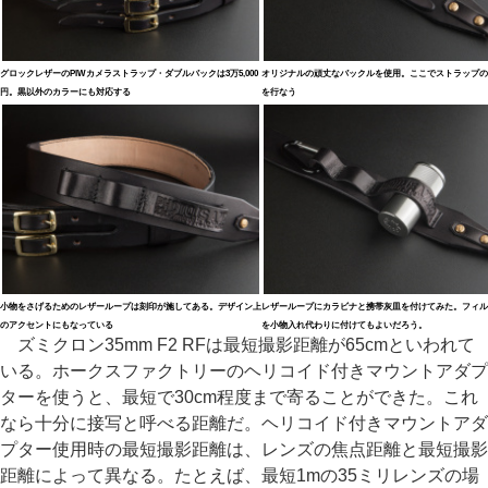
グロックレザーのPIWカメラストラップ・ダブルバックは3万5,000
オリジナルの頑丈なバックルを使用。ここでストラップの
円。黒以外のカラーにも対応する
を行なう
小物をさげるためのレザーループは刻印が施してある。デザイン上
レザーループにカラビナと携帯灰皿を付けてみた。フィル
のアクセントにもなっている
を小物入れ代わりに付けてもよいだろう。
ズミクロン35mm F2 RFは最短撮影距離が65cmといわれて
いる。ホークスファクトリーのヘリコイド付きマウントアダプ
ターを使うと、最短で30cm程度まで寄ることができた。これ
なら十分に接写と呼べる距離だ。ヘリコイド付きマウントアダ
プター使用時の最短撮影距離は、レンズの焦点距離と最短撮影
距離によって異なる。たとえば、最短1mの35ミリレンズの場