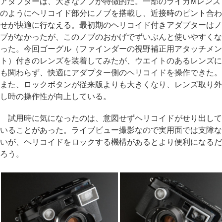
アダプターは、大きなノブが特徴的だ。一部のライカMレンズ
のようにヘリコイド部分にノブを搭載し、近接時のピント合わ
せが快適に行なえる。最初期のヘリコイド付きアダプターはノ
ブがなかったが、このノブのおかげでずいぶんと使いやすくな
った。今回ゴーグル（ファインダーの視野補正用アタッチメン
ト）付きのレンズを装着してみたが、ウエイトのあるレンズに
も関わらず、快適にアダプター側のヘリコイドを操作できた。
また、ロックボタンが従来版よりも大きくなり、レンズ取り外
し時の操作性が向上している。
試用時に気になったのは、意図せずヘリコイドがせり出して
いることがあった。ライブビュー撮影なので実用面では支障な
いが、ヘリコイドをロックする機構があるとより便利になるだ
ろう。