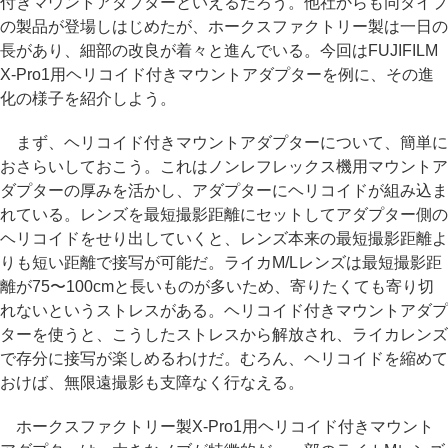
付きマウントアダプターといえるだろう。他社からも同タイプ
の製品が登場しはじめたが、ホークスファクトリー製は一日の
長があり、細部の改良が着々と進んでいる。今回はFUJIFILM
X-Pro1用ヘリコイド付きマウントアダプターを例に、その進
化の様子を紹介しよう。
まず、ヘリコイド付きマウントアダプターについて、簡単に
おさらいしておこう。これはノンレフレックス機用マウントア
ダプターの厚みを活かし、アダプターにヘリコイドが組み込ま
れている。レンズを最短撮影距離にセットしてアダプター側の
ヘリコイドをせり出していくと、レンズ本来の最短撮影距離よ
りも短い距離で接写が可能だ。ライカM/Lレンズは最短撮影距
離が75〜100cmと長いものが多いため、寄りたくても寄り切
れないというストレスがある。ヘリコイド付きマウントアダプ
ターを使うと、こうしたストレスから解放され、ライカレンズ
で存分に接写が楽しめるわけだ。むろん、ヘリコイドを縮めて
おけば、無限遠撮影も支障なく行なえる。
ホークスファクトリー製X-Pro1用ヘリコイド付きマウント