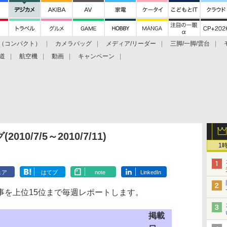
（コンパクト）
カメラバッグ
メディア/リーダー
三脚/一脚/雲台
道
航空機
動画
キャンペーン
0/7/5～2010/7/11)
1
ェア
はてブ
note
LinkedIn
を上位15位まで毎週レポートします。
掲載