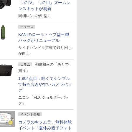
「α7 IV」「α7 III」ズームレ
ンズキットが刷新
同梱レンズがII型に
ニュース
KANIのロールトップ型三脚
バッグがリニューアル
サイドハンドル搭載で取り回し
が向上
岡嶋和幸の「あとで
コラム
買う」
1,904点目：軽くてシンプル
で持ち歩きやすいカメラバッ
グ
ニコン「FLX ショルダーバッ
グ」
イベント告知
カメラのキタムラ、無料体験
イベント「夏休み親子フォト