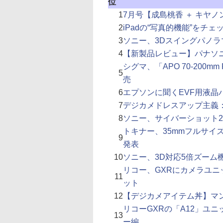
位
1
7月号【成島桃香 ＋ キヤノンE
2
iPadの“写真的機能”をチェ
3
ソニー、3Dスイングパノラ
4
【新製品レビュー】パナソニック
シグマ、「APO 70-200mm
5
売
6
エプソンに聞くEVF用液晶
7
デジカメドレスアップ主義：
8
ソニー、サイバーショット2
トキナー、35mmフルサイズ対応
9
発表
10
ソニー、3D対応5倍ズーム機
リコー、GXRにカメラユニット「S
11
ット
12
【デジカメアイテム丼】マン
リコーGXRの「A12」ユ
13
ー編