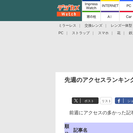
ミラーレス
交換レンズ
レンズ一体型
PC
ストラップ
スマホ
花
鉄
先週のアクセスランキング(201
ポスト
リスト
シ
前週にアクセスの多かった記事
順
記事名