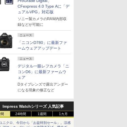
ProGrade Digital、
CFexpress 4.0 Type Aに「デ
ュアルVPG」対応版
ソニー製カメラのRAW内部収
録などが可能に
ニュース
「ニコンD780」に最新ファ
ームウェアアップデート
ニュース
デジタル一眼レフカメラ「ニ
コンD6」に最新ファームウ
ェア
Dタイプレンズで露出アンダー
になる現象の修正など
Impress Watchシリーズ 人気記事
時間
24時間
1週間
1カ月
ユニクロ、今日から「お盆特別セール」。涼感