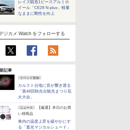
レイズ鍛造1ピースアルミホ
イール「CE28 N-plus」軽量
なままに剛性を向上
デジカメ Watch をフォローする
新記事
イベント告知
カルスト台地に音が響き渡る
「第48回秋吉台観光まつり花
火大会」
【厳選】本日のお買
ニュース
い得商品
車内の温度上昇を緩やかにす
る「遮光マジカルシェード」