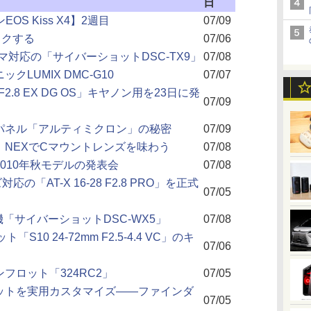
日
OS Kiss X4】2週目
07/09
ックする
07/06
マ対応の「サイバーショットDSC-TX9」
07/08
LUMIX DMC-G10
07/07
 F2.8 EX DG OS」キヤノン用を23日に発
07/09
パネル「アルティミクロン」の秘密
07/09
NEXでCマウントレンズを味わう
07/08
010年秋モデルの発表会
07/08
の「AT-X 16-28 F2.8 PRO」を正式
07/05
「サイバーショットDSC-WX5」
07/08
10 24-72mm F2.5-4.4 VC」のキ
07/06
フロット「324RC2」
07/05
ニットを実用カスタマイズ――ファインダ
07/05