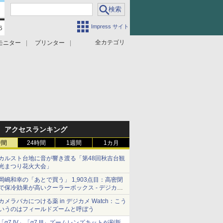
Impress サイト
全カテゴリ
モニター
プリンター
アクセスランキング
時間
24時間
1週間
1カ月
カルスト台地に音が響き渡る「第48回秋吉台観
光まつり花火大会」
岡嶋和幸の「あとで買う」 1,903点目：高密閉
で保冷効果が高いクーラーボックス - デジカメ
Watch
カメラバカにつける薬 in デジカメ Watch：こう
いうのはフィールドズームと呼ぼう
「α7 IV」「α7 III」ズームレンズキットが刷新