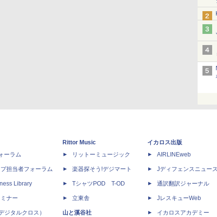
Rittor Music
イカロス出版
dフォーラム
リットーミュージック
AIRLINEweb
ップ担当者フォーラム
楽器探そう!デジマート
Jディフェンスニュー
ness Library
TシャツPOD T-OD
通訳翻訳ジャーナル
セミナー
立東舎
JレスキューWeb
 X（デジタルクロス）
山と溪谷社
イカロスアカデミー