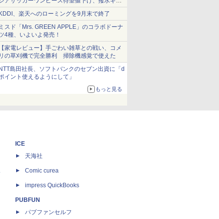
シアサッカーワンピース待望値下げ、撥水ギア
ショーツは1990円に
KDDI、楽天へのローミングを9月末で終了
ミスド「Mrs. GREEN APPLE」のコラボドーナ
ツ4種、いよいよ発売！
【家電レビュー】手ごわい雑草との戦い、コメ
リの草刈機で完全勝利 掃除機感覚で使えた
NTT島田社長、ソフトバンクのセブン出資に「d
ポイント使えるようにして」
もっと見る
ICE
天海社
ス
Comic curea
impress QuickBooks
PUBFUN
パブファンセルフ