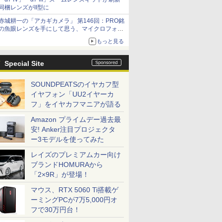
同梱レンズがII型に
赤城耕一の「アカギカメラ」 第146回：PRO銘
の魚眼レンズを手にして思う、マイクロフォー
サーズへの期待と可能性
もっと見る
Special Site
SOUNDPEATSのイヤカフ型
イヤフォン「UU2イヤーカ
フ」をイヤカフマニアが語る
Amazon プライムデー過去最
安! Anker注目プロジェクタ
ー3モデルを使ってみた
レイズのプレミアムカー向け
ブランドHOMURAから
「2×9R」が登場！
マウス、RTX 5060 Ti搭載ゲ
ーミングPCが7万5,000円オ
フで30万円台！