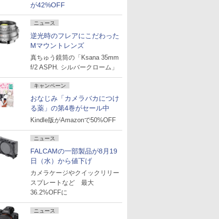
が42%OFF
ニュース
逆光時のフレアにこだわった
Mマウントレンズ
真ちゅう鏡筒の「Ksana 35mm
f/2 ASPH. シルバークローム」
キャンペーン
おなじみ「カメラバカにつけ
る薬」の第4巻がセール中
Kindle版がAmazonで50%OFF
ニュース
FALCAMの一部製品が8月19
日（水）から値下げ
カメラケージやクイックリリー
スプレートなど 最大
36.2%OFFに
ニュース