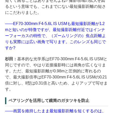
短くて困ることはありませんよね? 撮影領域の拡大を図
るという意味でも、これまでにない最短撮影距離の短さ
にこだわりました。
――EF70-300mm F4-5.6L IS USMも最短撮影距離が1.2
mと短いのが特徴ですが、最短撮影距離付近ではインナ
ーフォーカスの特性で、（ズームリングの）焦点距離よ
りも実際には広い画角で写ります。このレンズも同じで
すか?
杉田：
基本的な光学系はEF70-300mm F4-5.6L IS USMと
同じですので、やはり近接撮影時には画角が広くなりま
す。ただ、最短撮影距離が0.98mと圧倒的に寄れるの
で、最大撮影倍率はEF70-300mm F4-5.6L IS USMの0.21
倍に対し、II型は0.31倍と高いため、よりアップで写せま
す。
ベアリングを活用して鏡筒のガタツキを防止
――画質を維持したまま最短撮影距離を短くするのは、