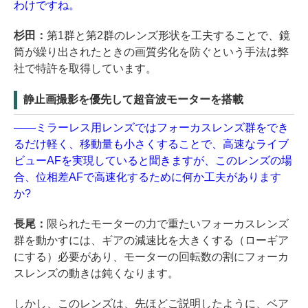
わけですね。
杉田：
第1群と第2群のレンズ形状を工夫することで、鏡
筒が繰り出されたときの画質劣化を防ぐという手法は弊
社で特許を取得しています。
静止画撮影を優先して超音波モーターを搭載
――ミラーレス用レンズではフォーカスレンズ群をでき
るだけ軽く、移動量も小さくすることで、高速なライブ
ビューAFを実現していると聞きますが、このレンズの場
合、位相差AFで高速化するために何か工夫があります
か?
長尾：
限られたモーターの力で重たいフォーカスレンズ
群を動かすには、ギアの減速比を大きくする（ローギア
にする）必要があり、モーターの回転数の割にフォーカ
スレンズの動きは鈍くなります。
しかし、このレンズは、先ほどご説明したように、ベア