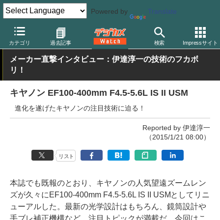
Powered by
Translate
デジカメ Watch
レンズ
交換レンズ
キヤノン
カテゴリ
過去記事
検索
Impressサイト
メーカー直撃インタビュー：伊達淳一の技術のフカボ
リ！
キヤノン EF100-400mm F4.5-5.6L IS II USM
進化を遂げたキヤノンの注目技術に迫る！
Reported by 伊達淳一
（2015/1/21 08:00）
リスト
本誌でも既報のとおり、キヤノンの人気望遠ズームレン
ズが久々にEF100-400mm F4.5-5.6L IS II USMとしてリニ
ューアルした。最新の光学設計はもちろん、鏡筒設計や
手ブレ補正機構など、注目トピックが満載だ。今回はこ