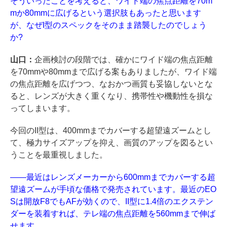
そういったことを考えると、ワイド端の焦点距離を70m
mか80mmに広げるという選択肢もあったと思います
が、なぜI型のスペックをそのまま踏襲したのでしょう
か?
山口：
企画検討の段階では、確かにワイド端の焦点距離
を70mmや80mmまで広げる案もありましたが、ワイド端
の焦点距離を広げつつ、なおかつ画質も妥協しないとな
ると、レンズが大きく重くなり、携帯性や機動性を損な
ってしまいます。
今回のII型は、400mmまでカバーする超望遠ズームとし
て、極力サイズアップを抑え、画質のアップを図るとい
うことを最重視しました。
――最近はレンズメーカーから600mmまでカバーする超
望遠ズームが手頃な価格で発売されています。最近のEO
Sは開放F8でもAFが効くので、II型に1.4倍のエクステン
ダーを装着すれば、テレ端の焦点距離を560mmまで伸ば
せます。