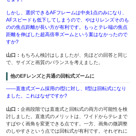
しかし、選択できるAFフレームは中央1点のみになり、
AFスピードも低下してしまうので、やはりレンズそのも
のの焦点距離が長い方が有利です。もっとテレ端の焦点
距離を伸ばした超高倍率ズームという案はなかったので
すか?
山口：
もちろん検討はしましたが、先ほどの回答と同じ
で、サイズと画質のバランスを考えました。
他のEFレンズと共通の回転式ズームに
――直進式ズーム採用のI型に対し、II型は回転式になり
ました。これはなぜですか?
山口：
企画段階では直進式と回転式の両方の可能性を検
討しました。直進式のメリットは、ワイドからテレまで
すばやく画角を変更できる点です。一方、画角の微調整
のしやすさという点では回転式が有利です。それぞれに