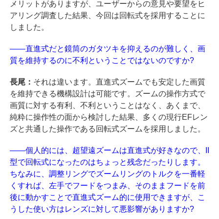
メリットがありますが、ユーザーからの意見や要望をヒ
アリング調査した結果、今回は回転式を採用することに
しました。
――直進式だと鏡筒のガタツキを抑えるのが難しく、画
質を維持するのに不利ということではないのですか?
長尾：
それは違います。直進式ズームでも安定した画質
を維持できる機構設計は可能です。ズームの操作方式で
画質に対する有利、不利ということはなく、あくまで、
純粋に操作性の面から検討した結果、多くの現行EFレン
ズと共通した操作である回転式ズームを採用しました。
――個人的には、超望遠ズームは直進式が好きなので、II
型で回転式になったのはちょっと残念だったりします。
ちなみに、調整リングでズームリングのトルクを一番軽
くすれば、左手でフードをつまみ、そのままフードを前
後に動かすことで直進式ズーム的に使用できますが、こ
うした使い方はレンズに対して悪影響がありますか?