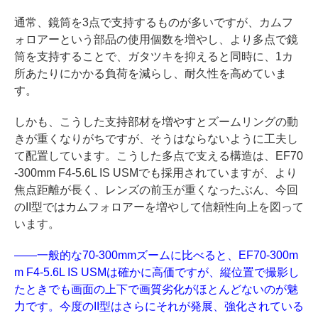
通常、鏡筒を3点で支持するものが多いですが、カムフ
ォロアーという部品の使用個数を増やし、より多点で鏡
筒を支持することで、ガタツキを抑えると同時に、1カ
所あたりにかかる負荷を減らし、耐久性を高めていま
す。
しかも、こうした支持部材を増やすとズームリングの動
きが重くなりがちですが、そうはならないように工夫し
て配置しています。こうした多点で支える構造は、EF70
-300mm F4-5.6L IS USMでも採用されていますが、より
焦点距離が長く、レンズの前玉が重くなったぶん、今回
のII型ではカムフォロアーを増やして信頼性向上を図って
います。
――一般的な70-300mmズームに比べると、EF70-300m
m F4-5.6L IS USMは確かに高価ですが、縦位置で撮影し
たときでも画面の上下で画質劣化がほとんどないのが魅
力です。今度のII型はさらにそれが発展、強化されている