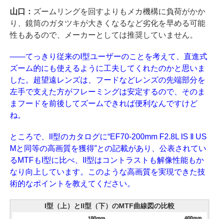
山口：
ズームリングを回すよりもメカ機構に負荷がかか
り、鏡筒のガタツキが大きくなるなど劣化を早める可能
性もあるので、メーカーとしては推奨していません。
――てっきり従来のI型ユーザーのことを考えて、直進式
ズーム的にも使えるように工夫してくれたのかと思いま
した。超望遠レンズは、フードなどレンズの先端部分を
左手で支えた方がフレーミングは安定するので、そのま
まフードを前後してズームできれば便利なんですけど
ね。
ところで、II型のカタログに“EF70-200mm F2.8L IS II US
Mと同等の高画質を獲得”との記載があり、公表されてい
るMTFもI型に比べ、II型はコントラストも解像性能もか
なり向上しています。このような高画質を実現できた技
術的なポイントを教えてください。
I型（上）とII型（下）のMTF曲線図の比較