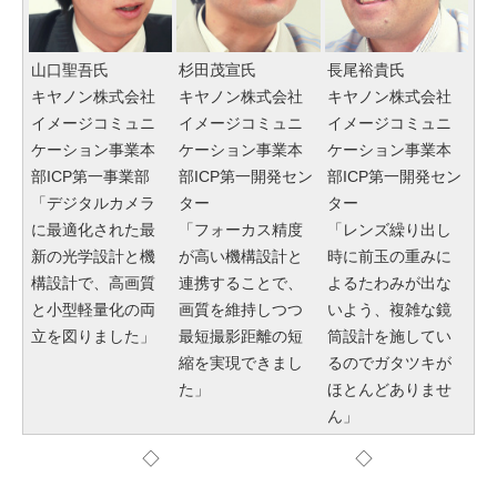
山口聖吾氏
杉田茂宣氏
長尾裕貴氏
キヤノン株式会社
キヤノン株式会社
キヤノン株式会社
イメージコミュニ
イメージコミュニ
イメージコミュニ
ケーション事業本
ケーション事業本
ケーション事業本
部ICP第一事業部
部ICP第一開発セン
部ICP第一開発セン
「デジタルカメラ
ター
ター
に最適化された最
「フォーカス精度
「レンズ繰り出し
新の光学設計と機
が高い機構設計と
時に前玉の重みに
構設計で、高画質
連携することで、
よるたわみが出な
と小型軽量化の両
画質を維持しつつ
いよう、複雑な鏡
立を図りました」
最短撮影距離の短
筒設計を施してい
縮を実現できまし
るのでガタツキが
た」
ほとんどありませ
ん」
◇ ◇