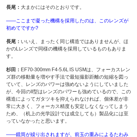
長尾：
大まかにはそのとおりです。
――ここまで凝った機構を採用したのは、このレンズが
初めてですか?
長尾：
いいえ、まったく同じ構造ではありませんが、ほ
かのLレンズで同様の機構を採用しているものもありま
す。
杉田：
EF70-300mm F4-5.6L IS USMは、フォーカスレン
ズ群の移動量を増やす手法で最短撮影距離の短縮を図っ
ていて、レンズのパワーは強めないようにしていました
が、今回のII型はレンズのパワーも強めているので、この
構造によってガタツキを抑えられなければ、個体差が非
常に大きく、フォーカス精度も安定しなくなってしまう
ため、（机上の光学設計では成立しても）製品化には至
っていなかったと思います。
――鏡筒が繰り出されますが、前玉の重みによるたわみ