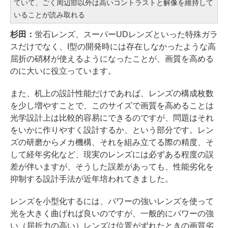
ていて、ごく周辺部以外は高いコントラストと解像を維持して
いることが読み取れる
杉田：
蛍石レンズ、スーパーUDレンズといった特殊ガラ
スだけでなく、I型の開発時には存在しなかったような高
屈折の硝材が使えるようになったことが、画質を高める
のに大いに役立っています。
また、机上の設計性能だけであれば、レンズの構成枚数
を少し増やすことで、このサイズで画質を高めることは
光学設計上は比較的容易にできるのですが、問題はそれ
をいかに作りやすく設計するか、という部分です。レン
ズの研磨からメカ機構、それを組み立てる際の精度、そ
して経年劣化など、現実のレンズには必ずある程度の誤
差が伴いますが、そうした誤差があっても、性能劣化を
抑制する設計手法が近年培われてきました。
レンズを小型化するには、パワーの強いレンズを使って
光を大きく曲げれば良いのですが、一般的にパワーの強
い（屈折力の高い）レンズは位置がずれたときの画質劣