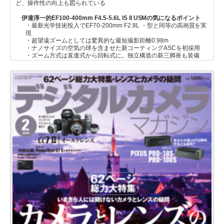
ど、操作性の向上も図られている
伊達淳一的EF100-400mm F4.5-5.6L IS II USMの気になるポイント
・最新光学技術投入でEF70-200mm F2.8L ・型と同等の高画質を実
現
・超望遠ズームとしては驚異的な最短撮影距離0.98m
・ナノサイズの空気の球を含ませた新コーティングASCを初採用
・ズーム方式は直進式から回転式に。独立構造の新三脚座も装備