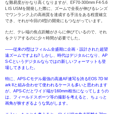
な難易度がかなり高くなりますが、EF70-300mm F4-5.6
L IS USMを開発した際に、ズームで全長が伸びるレンズ
でワンランク上の高画質を達成する手法をある程度確立
でき、それが今回のII型の開発にもつながっています。
ただ、テレ端の焦点距離がさらに伸びているので、それ
をクリアするのに少々時間が必要でした。
――従来のI型はフィルム全盛期に企画・設計された超望
遠ズームですよね? しかし、時代はデジタルになり、AP
S-Cというデジタルならではの新しいフォーマットも登
場してきました。
特に、APS-Cモデル最強の高速AF連写を誇るEOS 7D M
ark IIと組み合わせて使われるケースも多いと思われます
が、APS-Cだとワイド端が160mm相当になってしまうの
は、フィールドスポーツ等の撮影を考えると、ちょっと
画角が狭すぎるような気がします。