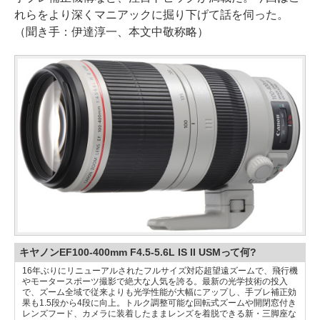
れらをより深くマニアックに掘り下げて話を伺った。
（聞き手：伊達淳一、本文中敬称略）
キヤノンEF100-400mm F4.5-5.6L IS II USMって何?
16年ぶりにリニューアルされたフルサイズ対応超望遠ズームで、飛行機
やモータースポーツ撮影で絶大な人気を誇る。最新の光学技術の投入
で、ズーム全域で従来よりも光学性能が大幅にアップし、手ブレ補正効
果も1.5段から4段に向上。トルク調整可能な回転式ズームや開閉窓付き
レンズフード、カメラに装着したままレンズを着脱できる新・三脚座な