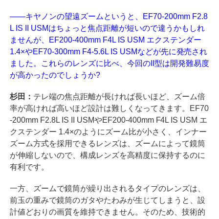
――キヤノンの望遠ズームというと、EF70-200mm F2.8
L IS II USMはちょっと焦点距離が短いので違うかもしれ
ませんが、EF200-400mm F4L IS USM エクステンダー
1.4×やEF70-300mm F4-5.6L IS USMなどが先に発売され
ました。これらのレンズに比べ、今回のII型は開発難易度
が高かったのでしょうか?
杉田：
テレ端の焦点距離が長ければ長いほど、ズーム倍
率が高ければ高いほど設計は難しくなってきます。EF70
-200mm F2.8L IS II USMやEF200-400mm F4L IS USM エ
クステンダー 1.4×のようにズーム比が小さく、インナー
ズーム方式を採用できるレンズは、ズームによって鏡筒
が伸縮しないので、構成レンズを高精度に保持するのに
有利です。
一方、ズームで鏡筒が繰り出されるタイプのレンズは、
前玉の重みで鏡筒のガタやたわみが生じてしまうと、設
計値どおりの画質を維持できません。そのため、技術的