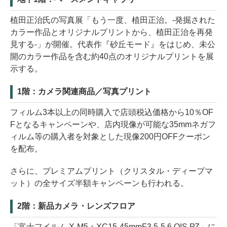
植田正治氏の写真展「もう一度、植田正治。-発掘された
カラー作品とオリジナルプリントから、植田正治を再発
見する-」が開催。代表作『砂丘モード』をはじめ、未公
開のカラー作品を含む約40点のオリジナルプリントを展
示する。
1階：カメラ関連商品／写真プリント
フィルム3本以上の同時購入で店頭税込価格から10％OF
Fとなるキャンペーンや、店内現像が可能な35mmネガフ
ィルム等の購入者を対象とした現像200円OFFクーポン
を配布。
さらに、プレミアムプリント（クリスタル・ディープマ
ット）の全サイズ半額キャンペーンも行われる。
2階：新品カメラ・レンズフロア
「富士フイルム X-M5＋XC15-45mmF3.5-5.6 OIS PZ」に