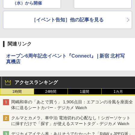
（水）から開催
［イベント告知］他の記事を見る
関連リンク
オープン6周年記念イベント『Connect』 | 新宿 北村写
真機店
アクセスランキング
1時間
24時間
1週間
1カ月
岡嶋和幸の「あとで買う」 1,906点目：エアコンの冷風を座面全
体に送るシートカバー - デジカメ Watch
クルマとカメラ、車中泊 電池切れの心配なし！シガーソケット
に挿すだけで「探す」が使えるスマートタグ - デジカメ Watch
デジカメアイテム丼：ありそうでなかった？「RAW＋JPEG派」