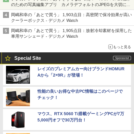
のための写真編集アプリ カメラデフォルトのJPEGを大切にす
る「Filmator」
岡嶋和幸の「あとで買う」 1,903点目：高密閉で保冷効果が高い
クーラーボックス - デジカメ Watch
岡嶋和幸の「あとで買う」 1,905点目：放射冷却素材を採用した
車用サンシェード - デジカメ Watch
もっと見る
Special Site
レイズのプレミアムカー向けブランドHOMUR
Aから「2×9R」が登場！
性能の良いお得な中古PC情報はこのページで
チェック！
マウス、RTX 5060 Ti搭載ゲーミングPCが7万
5,000円オフで30万円台！