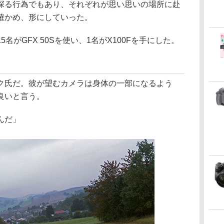
探る行為でもあり、それぞれが思い思いの場所に赴
確かめ、形にしていった。
名がGFX 50Sを使い、1名がX100Fを手にした。
」
ック氏だ。彼が望むカメラは身体の一部になるよう
良いと言う。
んだ」