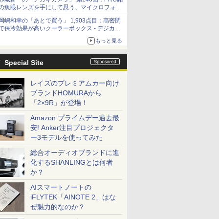
の魚眼レンズを手にして思う、マイクロフォー
サーズへの期待と可能性
岡嶋和幸の「あとで買う」 1,903点目：高密閉
で保冷効果が高いクーラーボックス - デジカメ
Watch
もっと見る
Special Site
レイズのプレミアムカー向け
ブランドHOMURAから
「2×9R」が登場！
Amazon プライムデー過去最
安! Anker注目プロジェクタ
ー3モデルを使ってみた
総合オーディオブランドに進
化するSHANLINGとは何者
か？
AIスマートノートの
iFLYTEK「AINOTE 2」はな
ぜ魅力的なのか？