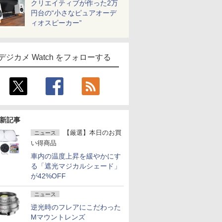
クリエイティブが作った2万
円台の“小さなピュアオーデ
ィオスピーカー”
デジカメ Watch をフォローする
新記事
【厳選】本日のお買
ニュース
い得商品
車内の温度上昇を緩やかにす
る「遮光マジカルシェード」
が42%OFF
ニュース
逆光時のフレアにこだわった
Mマウントレンズ