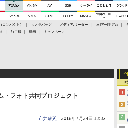
（コンパクト）
カメラバッグ
メディア/リーダー
三脚/一脚/雲台
道
航空機
動画
キャンペーン
1
ナム・フォト共同プロジェクト
市井康延
2018年7月24日 12:32