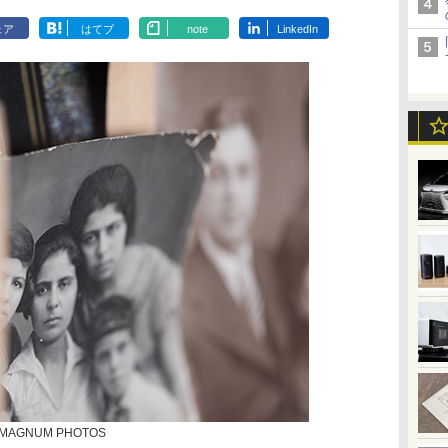
ェア
はてブ
note
LinkedIn
| MAGNUM PHOTOS