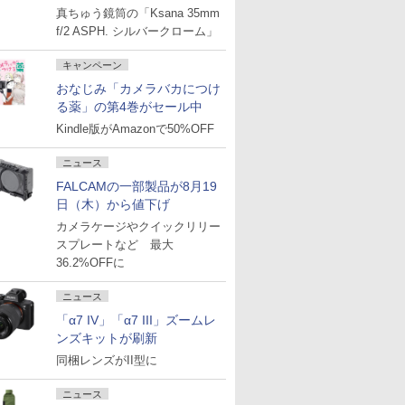
真ちゅう鏡筒の「Ksana 35mm
f/2 ASPH. シルバークローム」
キャンペーン
おなじみ「カメラバカにつけ
る薬」の第4巻がセール中
Kindle版がAmazonで50%OFF
ニュース
FALCAMの一部製品が8月19
日（木）から値下げ
カメラケージやクイックリリー
スプレートなど 最大
36.2%OFFに
ニュース
「α7 IV」「α7 III」ズームレ
ンズキットが刷新
同梱レンズがII型に
ニュース