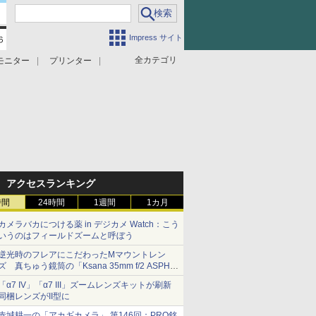
Impress サイト
全カテゴリ
モニター
プリンター
アクセスランキング
時間
24時間
1週間
1カ月
カメラバカにつける薬 in デジカメ Watch：こう
いうのはフィールドズームと呼ぼう
逆光時のフレアにこだわったMマウントレン
ズ 真ちゅう鏡筒の「Ksana 35mm f/2 ASPH.
シルバークローム」
「α7 IV」「α7 III」ズームレンズキットが刷新
同梱レンズがII型に
赤城耕一の「アカギカメラ」 第146回：PRO銘