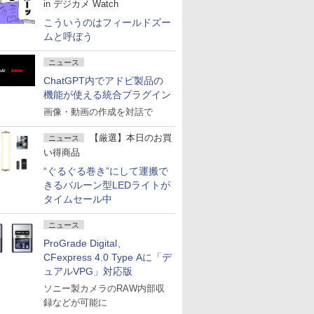
in デジカメ Watch
こういうのはフィールドズー
ムと呼ぼう
ニュース
ChatGPT内でアドビ製品の
機能が使える統合プラグイン
画像・動画の作成を対話で
【厳選】本日のお買
ニュース
い得商品
“ぐるぐる巻き”にして運搬で
きるバルーン型LEDライトが
タイムセール中
ニュース
ProGrade Digital、
CFexpress 4.0 Type Aに「デ
ュアルVPG」対応版
ソニー製カメラのRAW内部収
録などが可能に