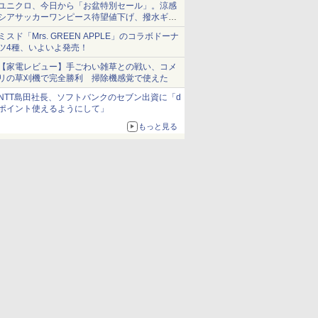
ユニクロ、今日から「お盆特別セール」。涼感
シアサッカーワンピース待望値下げ、撥水ギア
ショーツは1990円に
ミスド「Mrs. GREEN APPLE」のコラボドーナ
ツ4種、いよいよ発売！
【家電レビュー】手ごわい雑草との戦い、コメ
リの草刈機で完全勝利 掃除機感覚で使えた
NTT島田社長、ソフトバンクのセブン出資に「d
ポイント使えるようにして」
もっと見る