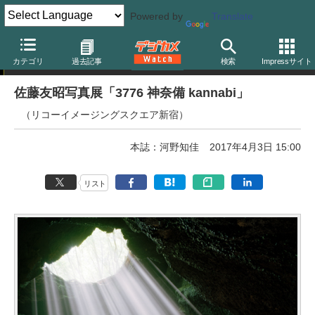
Powered by
Translate
写真展告知
カテゴリ
過去記事
検索
Impressサイト
佐藤友昭写真展「3776 神奈備 kannabi」
（リコーイメージングスクエア新宿）
本誌：河野知佳
2017年4月3日 15:00
リスト