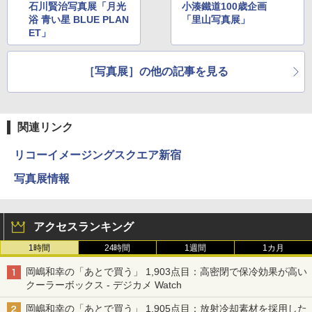
石川賢治写真展「月光
小湊鐵道100歳企画
浴 青い星 BLUE PLAN
「里山写真展」
ET」
［写真展］の他の記事を見る
関連リンク
リコーイメージングスクエア新宿
写真展情報
アクセスランキング
1時間
24時間
1週間
1カ月
岡嶋和幸の「あとで買う」 1,903点目：高密閉で保冷効果が高い
クーラーボックス - デジカメ Watch
岡嶋和幸の「あとで買う」 1,905点目：放射冷却素材を採用した