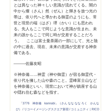
とは異なった神々しい意識が流れてくる。闇の
中から燦（さん）然（ぜん）と輝きを放つ光の
帯は、依り代へと導かれる御霊のようにも、常
世と現世の端（はざ）堺（かい）にも思われ
る。先人もここで同じような意識が生まれ、未
来の誰かもここで同じ時が交差することだろ
う。 ここは富士曼荼羅の一部にして、光と陰
の中に過去、現在、未来の意識が交差する神奈
備である。
―――佐藤友昭
※神奈備……神霊（神や御霊）が宿る御霊代・
依り代を擁した山や森のこと。霊峰富士山など
を神奈備といい、現世において神が鎮座する山
や隠れ住む森などを指す。
「3776 神奈備 kannabi」（さん なな なな ろく かんな
び） / リコーイメージングスクエア新宿 / コミュニティ｜RICO