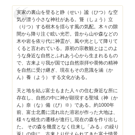
実家の裏山を登ると静（せい）謐（ひつ）な空
気が漂う小さな神社がある。聳（しょう）立
（りつ）する樹木を揺らす風の気配。木々の隙
間から降り注ぐ眩い光芒。昔から山や森などの
木や岩を依り代に神霊が、風や光として降りて
くると言われている。原初の宗教観とはこのよ
うな身近な自然とふれあう心から生まれるもの
で、古来より我が国では自然崇拝や畏怖の精神
を自然に受け継ぎ、現在もその意識を涵（か
ん）養（よう） する文化がある。
天と地を結ぶ富士もまた人々の住む身近な所に
存在し、自然の中に神が顕現する聖域（神（か
ん）奈（な）備（び）※）である。約1000年
前、富士北麓に流れ出た溶岩が作った大地は、
様々な植生の遷移が進行し現在の森を作り出し
た。 その森を幾度となく往来し「みる」の繰り
返しの中に、古来より伝えられてきた富士情景