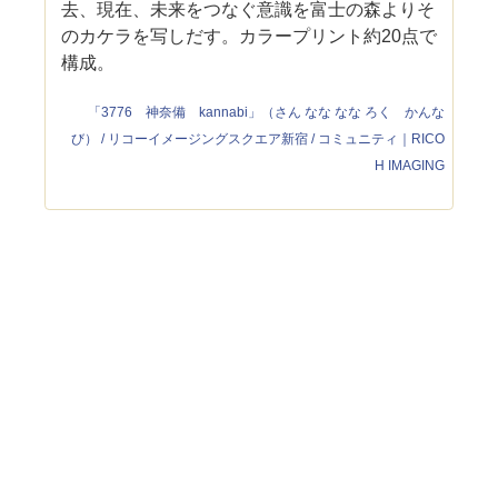
去、現在、未来をつなぐ意識を富士の森よりそ
のカケラを写しだす。カラープリント約20点で
構成。
「3776 神奈備 kannabi」（さん なな なな ろく かんな
び） / リコーイメージングスクエア新宿 / コミュニティ｜RICO
H IMAGING