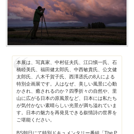
本展は、写真家、中村征夫氏、江口愼一氏、石
橋睦美氏、福田健太郎氏、中西敏貴氏、公文健
太郎氏、八木千賀子氏、西澤丞氏の8人による
特別企画展です。人はなぜ、美しい風景に心動
かされ、癒されるのか？四季折々の自然や、里
山に広がる日本の原風景など、日本には私たち
が気付かない素晴らしい光景が満ち溢れていま
す。日本の魅力を再発見できる叙情詩の世界を
ご堪能ください。
BS朝日にて特別ドキュメンタリー番組「The P