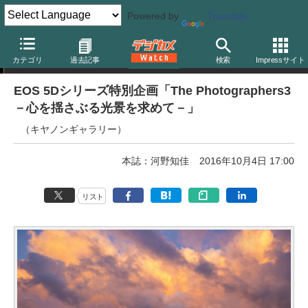
Powered by
Translate
写真展
カテゴリ
過去記事
検索
Impressサイト
EOS 5Dシリーズ特別企画「The Photographers3
－心を揺さぶる光景を求めて－」
（キヤノンギャラリー）
本誌：河野知佳
2016年10月4日 17:00
リスト