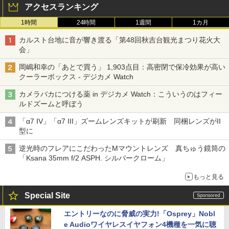
アクセスランキング
1時間
24時間
1週間
1カ月
カルスト台地に音が響き渡る「第48回秋吉台観光まつり花火大
会」
岡嶋和幸の「あとで買う」 1,903点目：高密閉で保冷効果が高い
クーラーボックス - デジカメ Watch
カメラバカにつける薬 in デジカメ Watch：こういうのはフィー
ルドズームと呼ぼう
「α7 IV」「α7 III」ズームレンズキットが刷新 同梱レンズがII
型に
逆光時のフレアにこだわったMマウントレンズ 真ちゅう鏡筒の
「Ksana 35mm f/2 ASPH. シルバークローム」
もっと見る
Special Site
エントリーなのに脅威の実力!「Osprey」Nobl
e Audioワイヤレスイヤフォン4機種を一気に聴