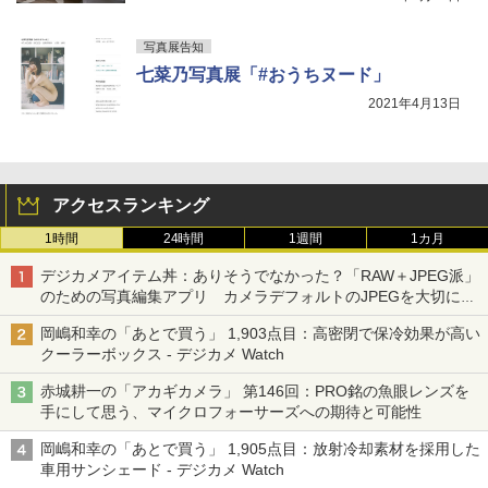
写真展告知
七菜乃写真展「#おうちヌード」
2021年4月13日
アクセスランキング
1時間
24時間
1週間
1カ月
デジカメアイテム丼：ありそうでなかった？「RAW＋JPEG派」
のための写真編集アプリ カメラデフォルトのJPEGを大切にす
る「Filmator」
岡嶋和幸の「あとで買う」 1,903点目：高密閉で保冷効果が高い
クーラーボックス - デジカメ Watch
赤城耕一の「アカギカメラ」 第146回：PRO銘の魚眼レンズを
手にして思う、マイクロフォーサーズへの期待と可能性
岡嶋和幸の「あとで買う」 1,905点目：放射冷却素材を採用した
車用サンシェード - デジカメ Watch