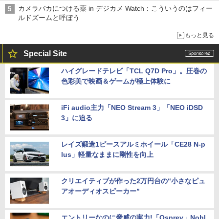
カメラバカにつける薬 in デジカメ Watch：こういうのはフィー
ルドズームと呼ぼう
もっと見る
Special Site
ハイグレードテレビ「TCL Q7D Pro」。圧巻の
色彩美で映画＆ゲームが極上体験に
iFi audio主力「NEO Stream 3」「NEO iDSD
3」に迫る
レイズ鍛造1ピースアルミホイール「CE28 N-p
lus」軽量なままに剛性を向上
クリエイティブが作った2万円台の“小さなピュ
アオーディオスピーカー”
エントリーなのに脅威の実力!「Osprey」Nobl