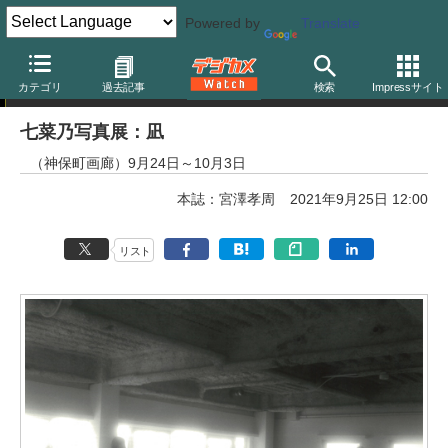
Powered by
Translate
写真展PICK UP
カテゴリ
過去記事
検索
Impressサイト
七菜乃写真展：凪
（神保町画廊）9月24日～10月3日
本誌：宮澤孝周
2021年9月25日 12:00
リスト