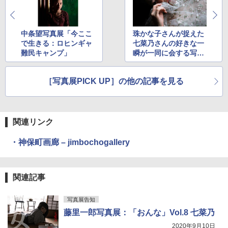
中条望写真展「今ここ
珠かな子さんが捉えた
で生きる：ロヒンギャ
七菜乃さんの好きな一
難民キャンプ」
瞬が一同に会する写真
展「肌に降る七星」
［写真展PICK UP］の他の記事を見る
関連リンク
・神保町画廊 – jimbochogallery
関連記事
写真展告知
藤里一郎写真展：「おんな」Vol.8 七菜乃
2020年9月10日