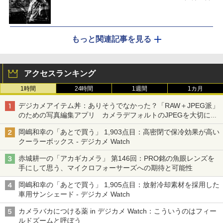
もっと関連記事を見る
アクセスランキング
1時間
24時間
1週間
1カ月
デジカメアイテム丼：ありそうでなかった？「RAW＋JPEG派」
のための写真編集アプリ カメラデフォルトのJPEGを大切にす
る「Filmator」
岡嶋和幸の「あとで買う」 1,903点目：高密閉で保冷効果が高い
クーラーボックス - デジカメ Watch
赤城耕一の「アカギカメラ」 第146回：PRO銘の魚眼レンズを
手にして思う、マイクロフォーサーズへの期待と可能性
岡嶋和幸の「あとで買う」 1,905点目：放射冷却素材を採用した
車用サンシェード - デジカメ Watch
カメラバカにつける薬 in デジカメ Watch：こういうのはフィー
ルドズームと呼ぼう