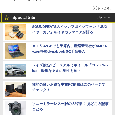
もっと見る
Special Site
SOUNDPEATSのイヤカフ型イヤフォン「UU2
イヤーカフ」をイヤカフマニアが語る
メモリ32GBでも予算内。産経新聞社がAMD R
yzen搭載dynabookを2千台導入
レイズ鍛造1ピースアルミホイール「CE28 N-p
lus」軽量なままに剛性を向上
性能の良いお得な中古PC情報はこのページで
チェック！
ソニーミラーレス一眼の大特集！ 見どころ記事
まとめ