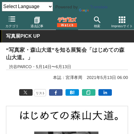
Powered by
Translate
デジカメ Watch
業界動向
カテゴリ
過去記事
検索
Impressサイト
写真展PICK UP
“写真家・森山大道”を知る展覧会「はじめての森
山大道。」
渋谷PARCO・5月14日〜6月13日
本誌：宮澤孝周
2021年5月13日 06:00
リスト