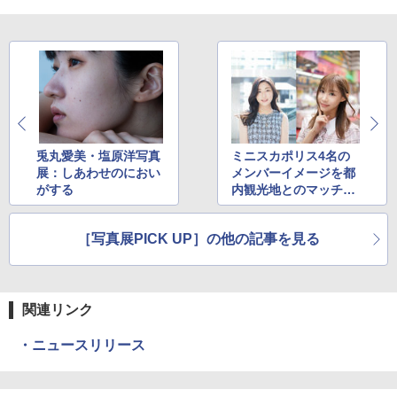
兎丸愛美・塩原洋写真
ミニスカポリス4名の
展：しあわせのにおい
メンバーイメージを都
がする
内観光地とのマッチン
グで表現。近井沙妃さ
ん写真展「MINISUKA
［写真展PICK UP］の他の記事を見る
POLICE トーキョーパ
トロール」が5月20日
からスタート
関連リンク
・ニュースリリース