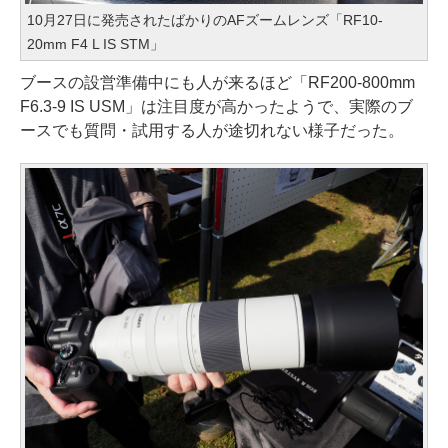
10月27日に発売されたばかりのAFズームレンズ「RF10-
20mm F4 L IS STM」
ブースの設営準備中にも人が来るほど「RF200-800mm
F6.3-9 IS USM」は注目度が高かったようで、実際のブ
ースでも質問・試用する人が途切れない様子だった。