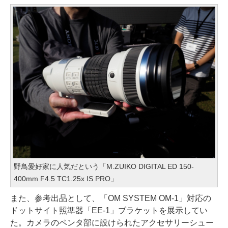
野鳥愛好家に人気だという「M.ZUIKO DIGITAL ED 150-
400mm F4.5 TC1.25x IS PRO」
また、参考出品として、「OM SYSTEM OM-1」対応の
ドットサイト照準器「EE-1」ブラケットを展示してい
た。カメラのペンタ部に設けられたアクセサリーシュー