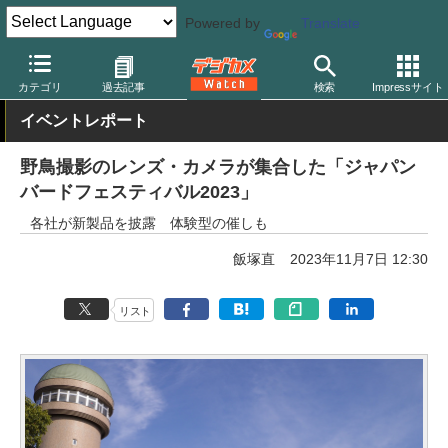
Powered by
Translate
デジカメ Watch
カメラ
ミラーレスカメラ
OMDS/オリンパス
カテゴリ
過去記事
検索
Impressサイト
イベントレポート
野鳥撮影のレンズ・カメラが集合した「ジャパン
バードフェスティバル2023」
各社が新製品を披露 体験型の催しも
飯塚直
2023年11月7日 12:30
リスト