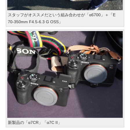
スタッフがオススメだという組み合わせが「α6700」＋「E
70-350mm F4.5-6.3 G OSS」
新製品の「α7CR」「α7C II」