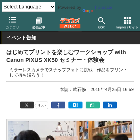
Powered by
Translate
デジカメ Watch
プリント関連
プリンター
キヤノン
カテゴリ
過去記事
検索
Impressサイト
イベント告知
はじめてプリントを楽しむワークショップ with
Canon PIXUS XK50 セミナー・体験会
ミラーレスカメラでスナップフォトに挑戦 作品をプリント
して持ち帰ろう！
本誌：武石修
2018年4月25日 16:59
リスト