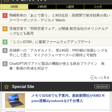
1時間
24時間
1週間
1カ月
岡嶋和幸の「あとで買う」 1,903点目：高密閉で保冷効果が高い
クーラーボックス - デジカメ Watch
茨城空港で「羽田空港フェア」が開催 航空会社のオリジナルグ
ッズなども販売
「ニコンD780」に最新ファームウェアアップデート
赤城耕一の「アカギカメラ」 第146回：PRO銘の魚眼レンズを
手にして思う、マイクロフォーサーズへの期待と可能性
ChatGPT内でアドビ製品の機能が使える統合プラグイン 画
像・動画の作成を対話で
もっと見る
Special Site
メモリ32GBでも予算内。産経新聞社がAMD R
yzen搭載dynabookを2千台導入