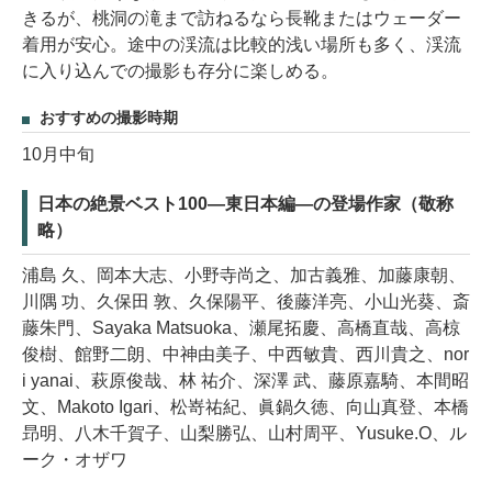
きるが、桃洞の滝まで訪ねるなら長靴またはウェーダー
着用が安心。途中の渓流は比較的浅い場所も多く、渓流
に入り込んでの撮影も存分に楽しめる。
おすすめの撮影時期
10月中旬
日本の絶景ベスト100―東日本編―の登場作家（敬称
略）
浦島 久、岡本大志、小野寺尚之、加古義雅、加藤康朝、
川隅 功、久保田 敦、久保陽平、後藤洋亮、小山光葵、斎
藤朱門、Sayaka Matsuoka、瀬尾拓慶、高橋直哉、高椋
俊樹、館野二朗、中神由美子、中西敏貴、西川貴之、nor
i yanai、萩原俊哉、林 祐介、深澤 武、藤原嘉騎、本間昭
文、Makoto Igari、松嵜祐紀、眞鍋久徳、向山真登、本橋
昻明、八木千賀子、山梨勝弘、山村周平、Yusuke.O、ル
ーク・オザワ