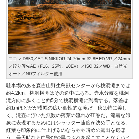
ニコン D850／AF-S NIKKOR 24-70mm f/2.8E ED VR ／24mm
／絞り優先AE（F16、25秒、±0EV）／ISO 32／WB：自然光
オート／NDフィルター使用
駐車場のある森吉山野生鳥獣センターから桃洞滝までは
約4.2km。桃洞横滝はその途中にある。赤水分岐を桃洞
滝方向に歩くこと約5分で桃洞横滝に到着する。落差は
約1mほどだが横幅の広い個性的な滝だ。秋は特に美し
く、滝壺に浮いた無数の落葉の流れが圧巻だ。流麗な印
象に表現するためにはシャッター速度が決め手となる。
紅葉を印象的に仕上げるのならやや暗めの露出を選ぼ
う。曇天時なら白飛びや黒つぶれを起こすことなくハイ