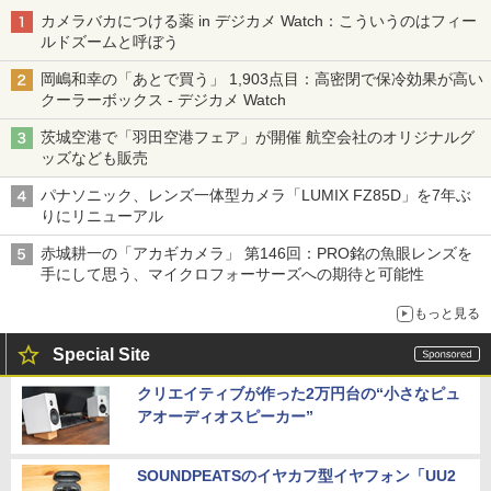
カメラバカにつける薬 in デジカメ Watch：こういうのはフィー
ルドズームと呼ぼう
岡嶋和幸の「あとで買う」 1,903点目：高密閉で保冷効果が高い
クーラーボックス - デジカメ Watch
茨城空港で「羽田空港フェア」が開催 航空会社のオリジナルグ
ッズなども販売
パナソニック、レンズ一体型カメラ「LUMIX FZ85D」を7年ぶ
りにリニューアル
赤城耕一の「アカギカメラ」 第146回：PRO銘の魚眼レンズを
手にして思う、マイクロフォーサーズへの期待と可能性
もっと見る
Special Site
クリエイティブが作った2万円台の“小さなピュ
アオーディオスピーカー”
SOUNDPEATSのイヤカフ型イヤフォン「UU2