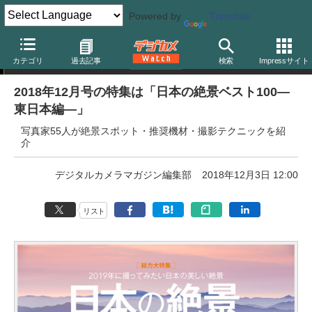
Powered by
Translate
デジタルカメラマガジン
カテゴリ
過去記事
検索
Impressサイト
2018年12月号の特集は「日本の絶景ベスト100―
東日本編―」
写真家55人が絶景スポット・推奨機材・撮影テクニックを紹
介
デジタルカメラマガジン編集部
2018年12月3日 12:00
リスト