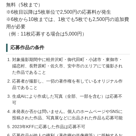
無料（5枚まで）
※6枚目以降は5枚単位で2,500円の応募料が発生
※6枚から10枚までは、1枚でも5枚でも2,500円の追加費
用が必要
（例：11枚応募する場合は5,000円）
応募作品の条件
対象撮影期間中に軽井沢町・御代田町・小諸市・東御市・
嬬恋村、長野原町・佐久市、安中市のエリアにて撮影され
た作品であること
応募者が撮影し、一切の著作権を有しているオリジナル作
品であること
生成AIにより作成した写真（全部、一部を含む）は応募不
可
未発表か否かは問いません。個人のホームページやSNSに
投稿された作品、写真展などに出品された作品も応募可能
2023年KFFに応募した作品は応募不可
応募作品が他人の権利（著作権や肖像権等）に抵触するお