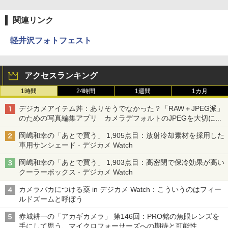
関連リンク
軽井沢フォトフェスト
アクセスランキング
1時間
24時間
1週間
1カ月
デジカメアイテム丼：ありそうでなかった？「RAW＋JPEG派」
のための写真編集アプリ カメラデフォルトのJPEGを大切にす
る「Filmator」
岡嶋和幸の「あとで買う」 1,905点目：放射冷却素材を採用した
車用サンシェード - デジカメ Watch
岡嶋和幸の「あとで買う」 1,903点目：高密閉で保冷効果が高い
クーラーボックス - デジカメ Watch
カメラバカにつける薬 in デジカメ Watch：こういうのはフィー
ルドズームと呼ぼう
赤城耕一の「アカギカメラ」 第146回：PRO銘の魚眼レンズを
手にして思う、マイクロフォーサーズへの期待と可能性