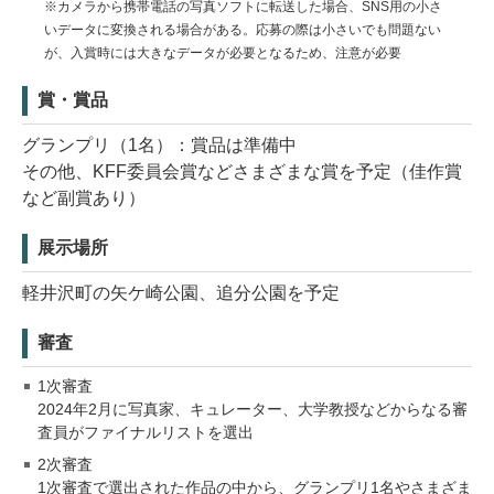
※カメラから携帯電話の写真ソフトに転送した場合、SNS用の小さ
いデータに変換される場合がある。応募の際は小さいでも問題ない
が、入賞時には大きなデータが必要となるため、注意が必要
賞・賞品
グランプリ（1名）：賞品は準備中
その他、KFF委員会賞などさまざまな賞を予定（佳作賞
など副賞あり）
展示場所
軽井沢町の矢ケ崎公園、追分公園を予定
審査
1次審査
2024年2月に写真家、キュレーター、大学教授などからなる審
査員がファイナルリストを選出
2次審査
1次審査で選出された作品の中から、グランプリ1名やさまざま