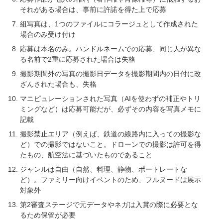
それがある場合は、事前に許諾を得た上で応募
組写真は、1つのファイルにコラージュとして作成された
場合のみ受け付け
応募は本名のみ。ハンドルネームでの応募、同じ人が異な
る名前で2重に応募された場合は失格
撮影期間外の写真の撮影日データを撮影期間内の日付に改
ざんされた場合も、失格
マニピュレーションされた写真（AIを使わずの補正やトリ
ミングなど）は応募可能だが、必ずその内容を写真メモに
記載
撮影禁止エリア（例えば、鉄道の線路内に入っての撮影な
ど）での撮影ではないこと。ドローンでの撮影は許可を得
たもの、航空法に基づいたものであること
ジャンルは自由（自然、料理、静物、ポートレートな
ど）。ファミリー向けイベントのため、フルヌードは展示
対象外
第2審査ステージで元データやネガは入賞の際に必要とな
るため保管が必要