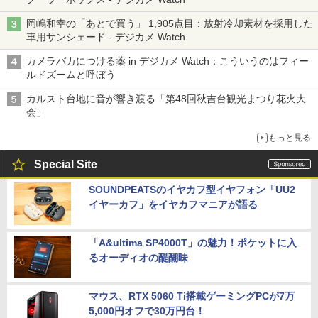
岡嶋和幸の「あとで買う」 1,905点目：放射冷却素材を採用した
車用サンシェード - デジカメ Watch
カメラバカにつける薬 in デジカメ Watch：こういうのはフィー
ルドズームと呼ぼう
カルスト台地に音が響き渡る「第48回秋吉台観光まつり花火大
会」
もっと見る
Special Site
SOUNDPEATSのイヤカフ型イヤフォン「UU2
イヤーカフ」をイヤカフマニアが語る
「A&ultima SP4000T」の魅力！ポケットに入
るオーディオの醍醐味
マウス、RTX 5060 Ti搭載ゲーミングPCが7万
5,000円オフで30万円台！