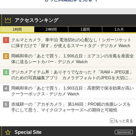
アクセスランキング
1時間
24時間
1週間
1カ月
クルマとカメラ、車中泊 電池切れの心配なし！シガーソケット
に挿すだけで「探す」が使えるスマートタグ - デジカメ Watch
岡嶋和幸の「あとで買う」 1,906点目：エアコンの冷風を座面全
体に送るシートカバー - デジカメ Watch
デジカメアイテム丼：ありそうでなかった？「RAW＋JPEG派」
のための写真編集アプリ カメラデフォルトのJPEGを大切にす
る「Filmator」
岡嶋和幸の「あとで買う」 1,903点目：高密閉で保冷効果が高い
クーラーボックス - デジカメ Watch
赤城耕一の「アカギカメラ」 第146回：PRO銘の魚眼レンズを
手にして思う、マイクロフォーサーズへの期待と可能性
もっと見る
Special Site