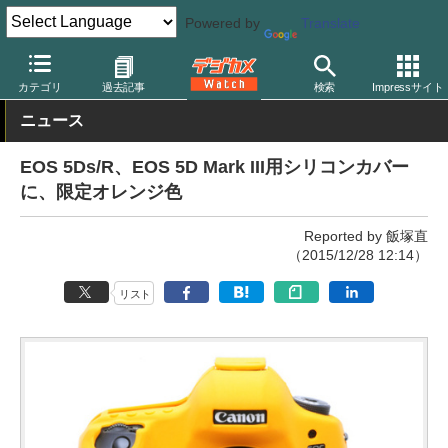
Powered by
Translate
デジカメ Watch
撮影用品
ボディケース
イージーカバー
カテゴリ
過去記事
検索
Impressサイト
ニュース
EOS 5Ds/R、EOS 5D Mark III用シリコンカバー
に、限定オレンジ色
Reported by 飯塚直
（2015/12/28 12:14）
リスト