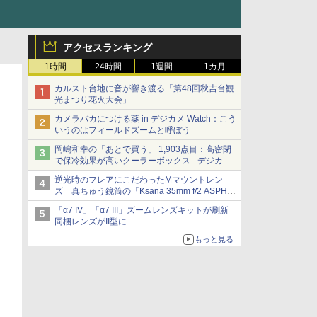
アクセスランキング
1時間
24時間
1週間
1カ月
カルスト台地に音が響き渡る「第48回秋吉台観
光まつり花火大会」
カメラバカにつける薬 in デジカメ Watch：こう
いうのはフィールドズームと呼ぼう
岡嶋和幸の「あとで買う」 1,903点目：高密閉
で保冷効果が高いクーラーボックス - デジカメ
Watch
逆光時のフレアにこだわったMマウントレン
ズ 真ちゅう鏡筒の「Ksana 35mm f/2 ASPH.
シルバークローム」
「α7 IV」「α7 III」ズームレンズキットが刷新
同梱レンズがII型に
もっと見る