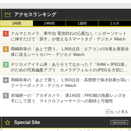
アクセスランキング
1時間
24時間
1週間
1カ月
クルマとカメラ、車中泊 電池切れの心配なし！シガーソケット
に挿すだけで「探す」が使えるスマートタグ - デジカメ Watch
岡嶋和幸の「あとで買う」 1,906点目：エアコンの冷風を座面全
体に送るシートカバー - デジカメ Watch
デジカメアイテム丼：ありそうでなかった？「RAW＋JPEG派」
のための写真編集アプリ カメラデフォルトのJPEGを大切にす
る「Filmator」
岡嶋和幸の「あとで買う」 1,903点目：高密閉で保冷効果が高い
クーラーボックス - デジカメ Watch
赤城耕一の「アカギカメラ」 第146回：PRO銘の魚眼レンズを
手にして思う、マイクロフォーサーズへの期待と可能性
もっと見る
Special Site