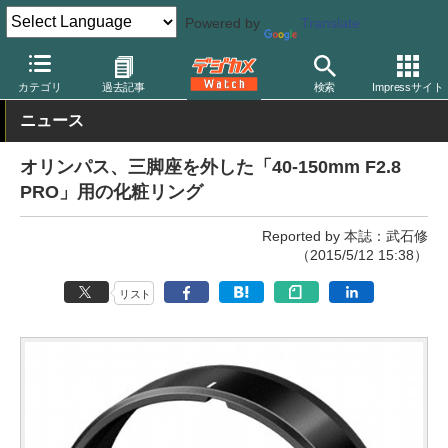
Powered by
Translate
デジカメ Watch
レンズ
交換レンズ
オリンパス
カテゴリ
過去記事
検索
Impressサイト
ニュース
オリンパス、三脚座を外した「40-150mm F2.8
PRO」用の化粧リング
Reported by 本誌：武石修
（2015/5/12 15:38）
リスト