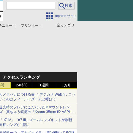
Impress サイト
全カテゴリ
モニター
プリンター
アクセスランキング
時間
24時間
1週間
1カ月
カメラバカにつける薬 in デジカメ Watch：こう
いうのはフィールドズームと呼ぼう
逆光時のフレアにこだわったMマウントレン
ズ 真ちゅう鏡筒の「Ksana 35mm f/2 ASPH.
シルバークローム」
「α7 IV」「α7 III」ズームレンズキットが刷新
同梱レンズがII型に
赤城耕一の「アカギカメラ」 第146回：PRO銘