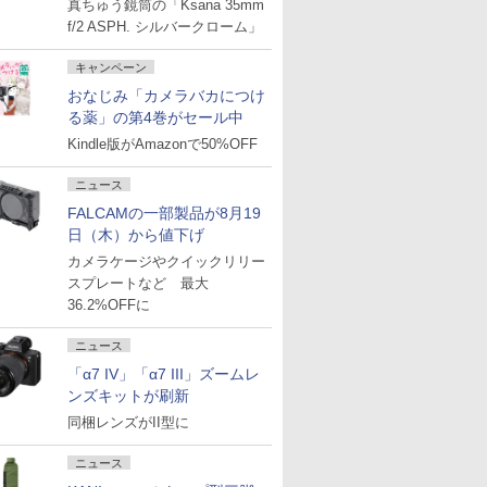
真ちゅう鏡筒の「Ksana 35mm
f/2 ASPH. シルバークローム」
キャンペーン
おなじみ「カメラバカにつけ
る薬」の第4巻がセール中
Kindle版がAmazonで50%OFF
ニュース
FALCAMの一部製品が8月19
日（木）から値下げ
カメラケージやクイックリリー
スプレートなど 最大
36.2%OFFに
ニュース
「α7 IV」「α7 III」ズームレ
ンズキットが刷新
同梱レンズがII型に
ニュース