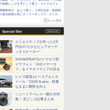
の魚眼レンズを手にして思う、マイクロフォー
サーズへの期待と可能性
岡嶋和幸の「あとで買う」 1,903点目：高密閉
で保冷効果が高いクーラーボックス - デジカメ
Watch
もっと見る
Special Site
クリエイティブが作った2万
円台の“小さなピュアオーデ
ィオスピーカー”
SOUNDPEATSのイヤカフ型
イヤフォン「UU2イヤーカ
フ」をイヤカフマニアが語る
レイズ鍛造1ピースアルミホ
イール「CE28 N-plus」軽量
なままに剛性を向上
ソニーミラーレス一眼の大特
集！ 見どころ記事まとめ