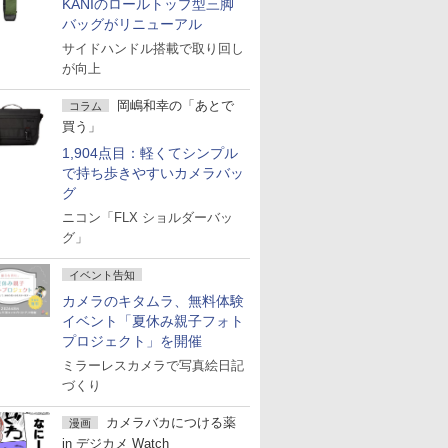
KANIのロールトップ型三脚
バッグがリニューアル
サイドハンドル搭載で取り回し
が向上
岡嶋和幸の「あとで
コラム
買う」
1,904点目：軽くてシンプル
で持ち歩きやすいカメラバッ
グ
ニコン「FLX ショルダーバッ
グ」
イベント告知
カメラのキタムラ、無料体験
イベント「夏休み親子フォト
プロジェクト」を開催
ミラーレスカメラで写真絵日記
づくり
カメラバカにつける薬
漫画
in デジカメ Watch