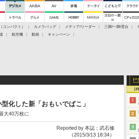
（コンパクト）
カメラバッグ
メディア/リーダー
三脚/一脚/雲台
道
航空機
動画
キャンペーン
1
小型化した新「おもいでばこ」
最大40万枚に
Reported by 本誌：武石修
（2015/3/13 18:34）