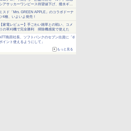
シアサッカーワンピース待望値下げ、撥水ギア
ショーツは1990円に
ミスド「Mrs. GREEN APPLE」のコラボドーナ
ツ4種、いよいよ発売！
【家電レビュー】手ごわい雑草との戦い、コメ
リの草刈機で完全勝利 掃除機感覚で使えた
NTT島田社長、ソフトバンクのセブン出資に「d
ポイント使えるようにして」
もっと見る