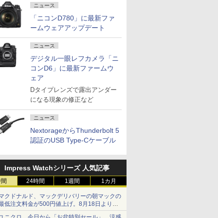
ニュース
「ニコンD780」に最新ファ
ームウェアアップデート
ニュース
デジタル一眼レフカメラ「ニ
コンD6」に最新ファームウ
ェア
Dタイプレンズで露出アンダー
になる現象の修正など
ニュース
NextorageからThunderbolt 5
認証のUSB Type-Cケーブル
Impress Watchシリーズ 人気記事
時間
24時間
1週間
1カ月
マクドナルド、マックデリバリーの朝マックの
最低注文料金が500円値上げ。8月18日より
1,500円から受付
ユニクロ、今日から「お盆特別セール」。涼感