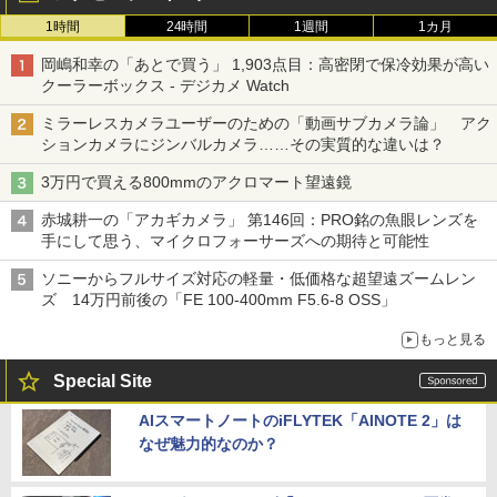
1時間
24時間
1週間
1カ月
岡嶋和幸の「あとで買う」 1,903点目：高密閉で保冷効果が高い
クーラーボックス - デジカメ Watch
ミラーレスカメラユーザーのための「動画サブカメラ論」 アク
ションカメラにジンバルカメラ……その実質的な違いは？
3万円で買える800mmのアクロマート望遠鏡
赤城耕一の「アカギカメラ」 第146回：PRO銘の魚眼レンズを
手にして思う、マイクロフォーサーズへの期待と可能性
ソニーからフルサイズ対応の軽量・低価格な超望遠ズームレン
ズ 14万円前後の「FE 100-400mm F5.6-8 OSS」
もっと見る
Special Site
AIスマートノートのiFLYTEK「AINOTE 2」は
なぜ魅力的なのか？