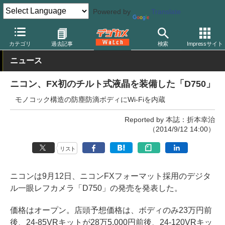
Powered by
Translate
デジカメ Watch
カメラ
一眼レフカメラ
ニコン
カテゴリ
過去記事
検索
Impressサイト
ニュース
ニコン、FX初のチルト式液晶を装備した「D750」
モノコック構造の防塵防滴ボディにWi-Fiを内蔵
Reported by 本誌：折本幸治
（2014/9/12 14:00）
リスト
ニコンは9月12日、ニコンFXフォーマット採用のデジタ
ル一眼レフカメラ「D750」の発売を発表した。
価格はオープン。店頭予想価格は、ボディのみ23万円前
後、24-85VRキットが28万5,000円前後、24-120VRキッ