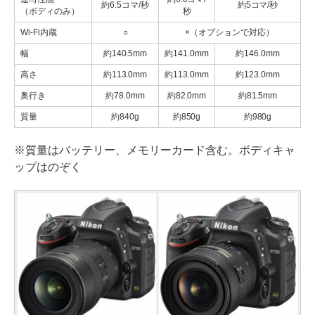
約6.5コマ/秒
約5コマ/秒
（ボディのみ）
秒
Wi-Fi内蔵
○
×（オプションで対応）
幅
約140.5mm
約141.0mm
約146.0mm
高さ
約113.0mm
約113.0mm
約123.0mm
奥行き
約78.0mm
約82.0mm
約81.5mm
質量
約840g
約850g
約980g
※質量はバッテリー、メモリーカード含む。ボディキャ
ップはのぞく