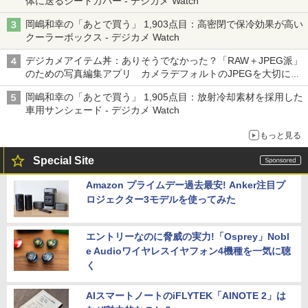
体に送るシートカバー - デジカメ Watch
岡嶋和幸の「あとで買う」 1,903点目：高密閉で保冷効果が高い
クーラーボックス - デジカメ Watch
デジカメアイテム丼：ありそうでなかった？「RAW＋JPEG派」
のための写真編集アプリ カメラデフォルトのJPEGを大切にす
る「Filmator」
岡嶋和幸の「あとで買う」 1,905点目：放射冷却素材を採用した
車用サンシェード - デジカメ Watch
もっと見る
Special Site
Amazon プライムデー過去最安! Anker注目プ
ロジェクター3モデルを使ってみた
エントリーなのに脅威の実力!「Osprey」Nobl
e Audioワイヤレスイヤフォン4機種を一気に聴
く
AIスマートノートのiFLYTEK「AINOTE 2」は