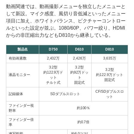
動画関連では、動画撮影メニューを独立したメニューと
して新設。マイク感度、風切り音低減といったメニュー
項目に加え、ホワイトバランス、ピクチャーコントロー
ルといった設定が並ぶ。1080/60P、パワー絞り、HDMI
からの非圧縮出力などもD810から継承している。
製品名
D750
D610
D810
有効画素数
2,432万
2,426万
3,635万
3.2型
3.2型
3.2型
約122.9万ド
約92万ドッ
液晶モニター
約122.9万ドット
ット
ト
固定式
チルト式
固定式
CF/SDダブルスロ
記録媒体
SDダブルスロット
ット
ファインダー視
約100％
野率
ファインダー倍
約0.7倍
率
連写性能
約6.0コマ/