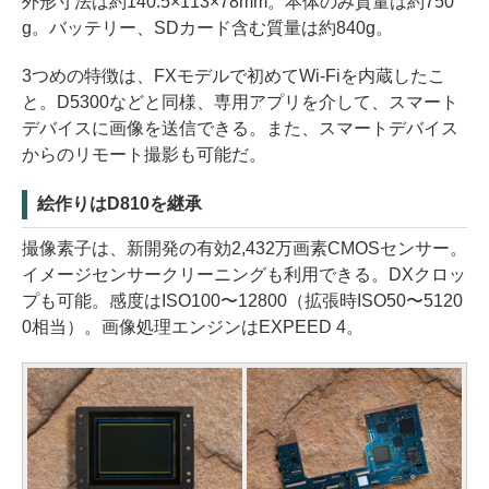
外形寸法は約140.5×113×78mm。本体のみ質量は約750
g。バッテリー、SDカード含む質量は約840g。
3つめの特徴は、FXモデルで初めてWi-Fiを内蔵したこ
と。D5300などと同様、専用アプリを介して、スマート
デバイスに画像を送信できる。また、スマートデバイス
からのリモート撮影も可能だ。
絵作りはD810を継承
撮像素子は、新開発の有効2,432万画素CMOSセンサー。
イメージセンサークリーニングも利用できる。DXクロッ
プも可能。感度はISO100〜12800（拡張時ISO50〜5120
0相当）。画像処理エンジンはEXPEED 4。