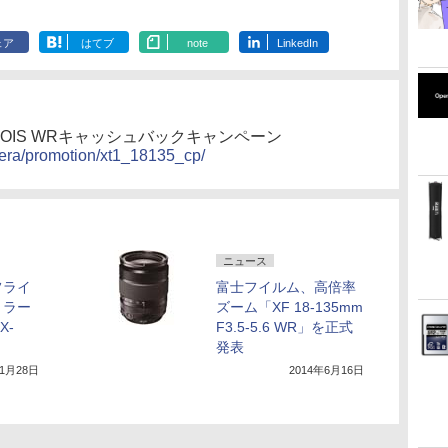
ェア
はてブ
note
LinkedIn
6 R LM OIS WRキャッシュバックキャンペーン
camera/promotion/xt1_18135_cp/
ニュース
フライ
富士フイルム、高倍率
ミラー
ズーム「XF 18-135mm
X-
F3.5-5.6 WR」を正式
発表
年1月28日
2014年6月16日