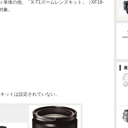
ィ単体の他、「X-T1ズームレンズキット」（XF18-
）も対象。
最
mmのキットは設定されていない。