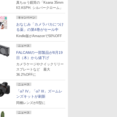
真ちゅう鏡筒の「Ksana 35mm
f/2 ASPH. シルバークローム」
キャンペーン
おなじみ「カメラバカにつけ
る薬」の第4巻がセール中
Kindle版がAmazonで50%OFF
ニュース
FALCAMの一部製品が8月19
日（木）から値下げ
カメラケージやクイックリリー
スプレートなど 最大
36.2%OFFに
ニュース
「α7 IV」「α7 III」ズームレ
ンズキットが刷新
同梱レンズがII型に
ニュース