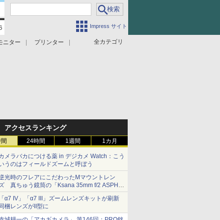
Impress サイト
全カテゴリ
モニター
プリンター
アクセスランキング
時間
24時間
1週間
1カ月
カメラバカにつける薬 in デジカメ Watch：こう
いうのはフィールドズームと呼ぼう
逆光時のフレアにこだわったMマウントレン
ズ 真ちゅう鏡筒の「Ksana 35mm f/2 ASPH.
シルバークローム」
「α7 IV」「α7 III」ズームレンズキットが刷新
同梱レンズがII型に
赤城耕一の「アカギカメラ」 第146回：PRO銘