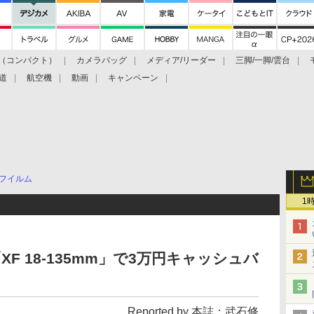
（コンパクト）
カメラバッグ
メディア/リーダー
三脚/一脚/雲台
道
航空機
動画
キャンペーン
フイルム
1
と「XF 18-135mm」で3万円キャッシュバ
Reported by 本誌：武石修