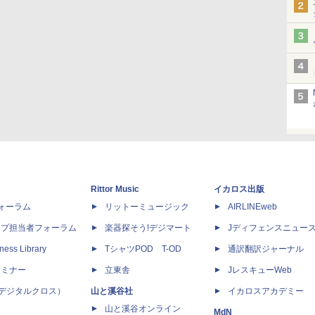
Rittor Music
イカロス出版
dフォーラム
リットーミュージック
AIRLINEweb
ップ担当者フォーラム
楽器探そう!デジマート
Jディフェンスニュー
ness Library
TシャツPOD T-OD
通訳翻訳ジャーナル
セミナー
立東舎
JレスキューWeb
 X（デジタルクロス）
山と溪谷社
イカロスアカデミー
山と溪谷オンライン
MdN