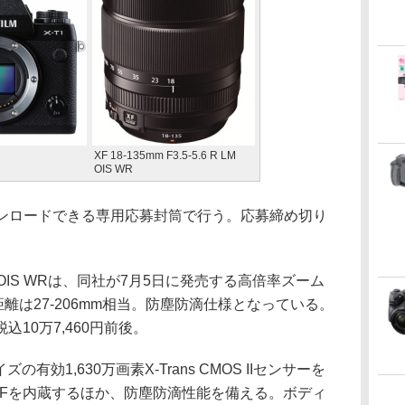
XF 18-135mm F3.5-5.6 R LM
OIS WR
ンロードできる専用応募封筒で行う。応募締め切り
 R LM OIS WRは、同社が7月5日に発売する高倍率ズーム
離は27-206mm相当。防塵防滴仕様となっている。
10万7,460円前後。
イズの有効1,630万画素X-Trans CMOS IIセンサーを
VFを内蔵するほか、防塵防滴性能を備える。ボディ