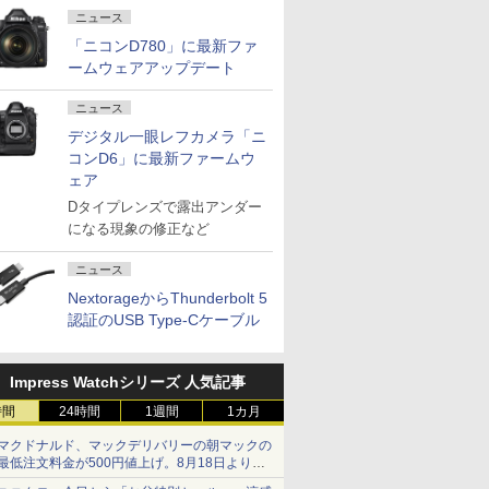
ニュース
「ニコンD780」に最新ファ
ームウェアアップデート
ニュース
デジタル一眼レフカメラ「ニ
コンD6」に最新ファームウ
ェア
Dタイプレンズで露出アンダー
になる現象の修正など
ニュース
NextorageからThunderbolt 5
認証のUSB Type-Cケーブル
Impress Watchシリーズ 人気記事
時間
24時間
1週間
1カ月
マクドナルド、マックデリバリーの朝マックの
最低注文料金が500円値上げ。8月18日より
1,500円から受付