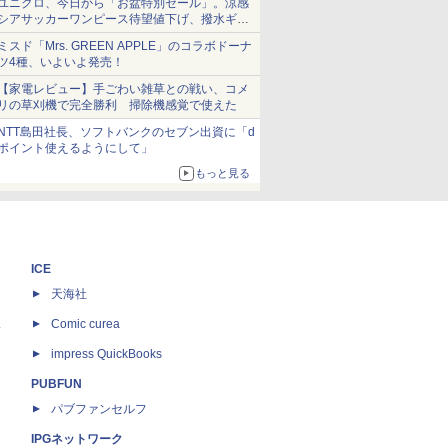
ユニクロ、今日から「お盆特別セール」。涼感
シアサッカーワンピース待望値下げ、撥水ギア
ショーツは1990円に
ミスド「Mrs. GREEN APPLE」のコラボドーナ
ツ4種、いよいよ発売！
【家電レビュー】手ごわい雑草との戦い、コメ
リの草刈機で完全勝利 掃除機感覚で使えた
NTT島田社長、ソフトバンクのセブン出資に「d
ポイント使えるようにして」
もっと見る
ICE
天海社
ス
Comic curea
impress QuickBooks
PUBFUN
パブファンセルフ
IPGネットワーク