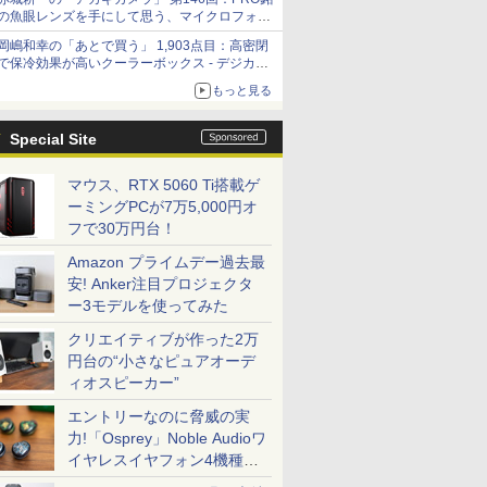
の魚眼レンズを手にして思う、マイクロフォー
サーズへの期待と可能性
岡嶋和幸の「あとで買う」 1,903点目：高密閉
で保冷効果が高いクーラーボックス - デジカメ
Watch
もっと見る
Special Site
マウス、RTX 5060 Ti搭載ゲ
ーミングPCが7万5,000円オ
フで30万円台！
Amazon プライムデー過去最
安! Anker注目プロジェクタ
ー3モデルを使ってみた
クリエイティブが作った2万
円台の“小さなピュアオーデ
ィオスピーカー”
エントリーなのに脅威の実
力!「Osprey」Noble Audioワ
イヤレスイヤフォン4機種を
一気に聴く