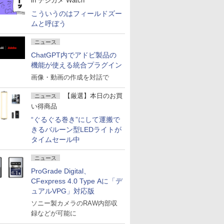
in デジカメ Watch
こういうのはフィールドズー
ムと呼ぼう
ニュース
ChatGPT内でアドビ製品の
機能が使える統合プラグイン
画像・動画の作成を対話で
【厳選】本日のお買
ニュース
い得商品
“ぐるぐる巻き”にして運搬で
きるバルーン型LEDライトが
タイムセール中
ニュース
ProGrade Digital、
CFexpress 4.0 Type Aに「デ
ュアルVPG」対応版
ソニー製カメラのRAW内部収
録などが可能に