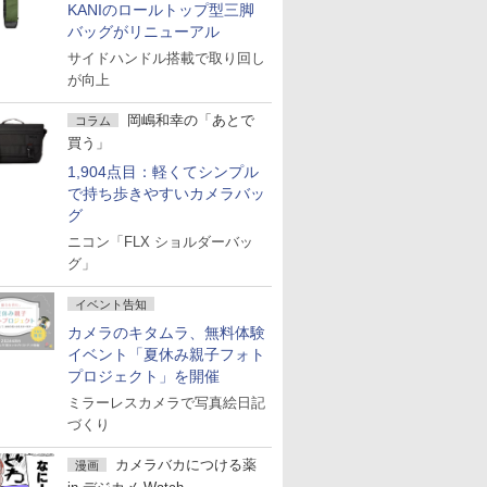
KANIのロールトップ型三脚
バッグがリニューアル
サイドハンドル搭載で取り回し
が向上
岡嶋和幸の「あとで
コラム
買う」
1,904点目：軽くてシンプル
で持ち歩きやすいカメラバッ
グ
ニコン「FLX ショルダーバッ
グ」
イベント告知
カメラのキタムラ、無料体験
イベント「夏休み親子フォト
プロジェクト」を開催
ミラーレスカメラで写真絵日記
づくり
カメラバカにつける薬
漫画