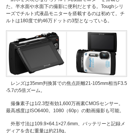
た。半水面や水面下の撮影に便利だとする。Toughシリ
ーズでチルト式液晶モニターを搭載するのは初めて。チ
ルトは180度で約46万ドットの3型となっている。
レンズは35mm判換算での焦点距離21-105mm相当F3.5
-5.7の5倍ズーム。
撮像素子は1/2.3型有効1,600万画素CMOSセンサー。
最高感度はISO6400。1080（60p）の動画撮影も可能。
外形寸法は109.9×64.1×27.6mm、バッテリーと記録メ
ディアを含む重量は約218g。