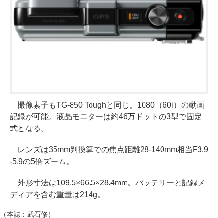
撮像素子もTG-850 Toughと同じ。1080（60i）の動画
記録が可能。液晶モニターは約46万ドットの3型で固定
式となる。
レンズは35mm判換算での焦点距離28-140mm相当F3.9
-5.9の5倍ズーム。
外形寸法は109.5×66.5×28.4mm。バッテリーと記録メ
ディアを含む重量は214g。
（本誌：武石修）