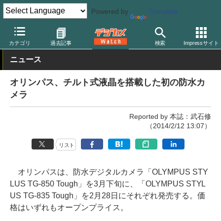
Powered by
Translate
デジカメ Watch
カメラ
レンズ一体型（コンパクト）カメラ
オ
カテゴリ
過去記事
検索
Impressサイト
ニュース
オリンパス、チルト式液晶を搭載した初の防水カ
メラ
Reported by 本誌：武石修
（2014/2/12 13:07）
リスト
オリンパスは、防水デジタルカメラ「OLYMPUS STY
LUS TG-850 Tough」を3月下旬に、「OLYMPUS STYL
US TG-835 Tough」を2月28日にそれぞれ発売する。価
格はいずれもオープンプライス。