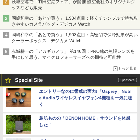
茨城空港で「羽田空港フェア」が開催 航空会社のオリジナルグ
ッズなども販売
岡嶋和幸の「あとで買う」 1,904点目：軽くてシンプルで持ち歩
きやすいカメラバッグ - デジカメ Watch
岡嶋和幸の「あとで買う」 1,903点目：高密閉で保冷効果が高い
クーラーボックス - デジカメ Watch
赤城耕一の「アカギカメラ」 第146回：PRO銘の魚眼レンズを
手にして思う、マイクロフォーサーズへの期待と可能性
もっと見る
Special Site
エントリーなのに脅威の実力!「Osprey」Nobl
e Audioワイヤレスイヤフォン4機種を一気に聴
く
鳥肌ものの「DENON HOME」サウンドを体感
した！