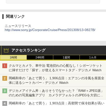
関連リンク
ニュースリリース
http://www.sony.jp/CorporateCruise/Press/201308/13-0827B/
アクセスランキング
1時間
24時間
1週間
1カ月
クルマとカメラ、車中泊 電池切れの心配なし！シガーソケット
に挿すだけで「探す」が使えるスマートタグ - デジカメ Watch
岡嶋和幸の「あとで買う」 1,906点目：エアコンの冷風を座面全
体に送るシートカバー - デジカメ Watch
デジカメアイテム丼：ありそうでなかった？「RAW＋JPEG派」
のための写真編集アプリ カメラデフォルトのJPEGを大切にす
る「Filmator」
岡嶋和幸の「あとで買う」 1,903点目：高密閉で保冷効果が高い