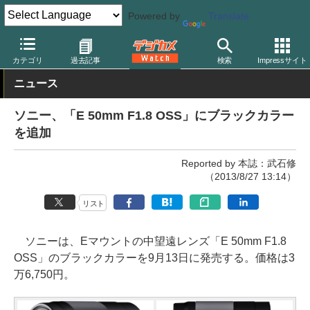
Powered by
Translate
デジカメ Watch
レンズ
交換レンズ
ソニー
カテゴリ
過去記事
検索
Impressサイト
ニュース
ソニー、「E 50mm F1.8 OSS」にブラックカラー
を追加
Reported by 本誌：武石修
（2013/8/27 13:14）
リスト
ソニーは、Eマウントの中望遠レンズ「E 50mm F1.8
OSS」のブラックカラーを9月13日に発売する。価格は3
万6,750円。