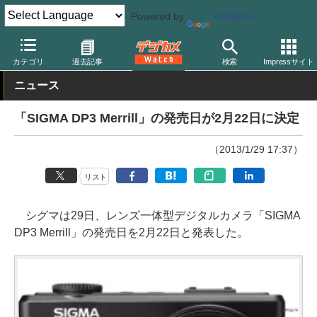
Powered by
Translate
デジカメ Watch
カメラ
レンズ一体型（コンパクト）カメラ
シ
カテゴリ
過去記事
検索
Impressサイト
ニュース
「SIGMA DP3 Merrill」の発売日が2月22日に決定
（2013/1/29 17:37）
リスト
シグマは29日、レンズ一体型デジタルカメラ「SIGMA
DP3 Merrill」の発売日を2月22日と発表した。