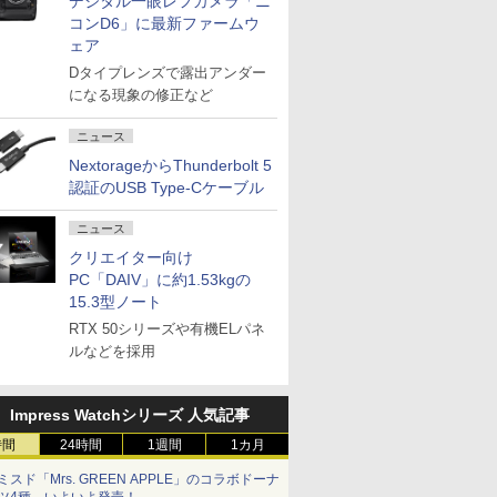
デジタル一眼レフカメラ「ニ
コンD6」に最新ファームウ
ェア
Dタイプレンズで露出アンダー
になる現象の修正など
ニュース
NextorageからThunderbolt 5
認証のUSB Type-Cケーブル
ニュース
クリエイター向け
PC「DAIV」に約1.53kgの
15.3型ノート
RTX 50シリーズや有機ELパネ
ルなどを採用
Impress Watchシリーズ 人気記事
時間
24時間
1週間
1カ月
ミスド「Mrs. GREEN APPLE」のコラボドーナ