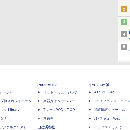
Rittor Music
イカロス出版
dフォーラム
リットーミュージック
AIRLINEweb
ップ担当者フォーラム
楽器探そう!デジマート
Jディフェンスニュー
ness Library
TシャツPOD T-OD
通訳翻訳ジャーナル
セミナー
立東舎
JレスキューWeb
 X（デジタルクロス）
山と溪谷社
イカロスアカデミー