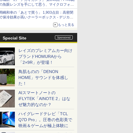
の魚眼レンズを手にして思う、マイクロフォー
サーズへの期待と可能性
岡嶋和幸の「あとで買う」 1,903点目：高密閉
で保冷効果が高いクーラーボックス - デジカメ
Watch
もっと見る
Special Site
レイズのプレミアムカー向け
ブランドHOMURAから
「2×9R」が登場！
鳥肌ものの「DENON
HOME」サウンドを体感し
た！
AIスマートノートの
iFLYTEK「AINOTE 2」はな
ぜ魅力的なのか？
ハイグレードテレビ「TCL
Q7D Pro」。圧巻の色彩美で
映画＆ゲームが極上体験に