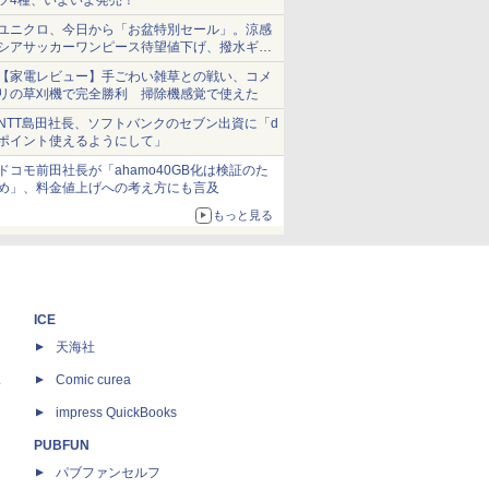
ツ4種、いよいよ発売！
ユニクロ、今日から「お盆特別セール」。涼感
シアサッカーワンピース待望値下げ、撥水ギア
ショーツは1990円に
【家電レビュー】手ごわい雑草との戦い、コメ
リの草刈機で完全勝利 掃除機感覚で使えた
NTT島田社長、ソフトバンクのセブン出資に「d
ポイント使えるようにして」
ドコモ前田社長が「ahamo40GB化は検証のた
め」、料金値上げへの考え方にも言及
もっと見る
ICE
天海社
ス
Comic curea
impress QuickBooks
PUBFUN
パブファンセルフ