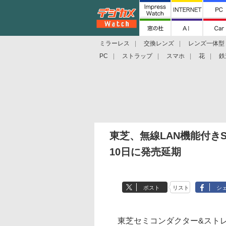
ミラーレス
交換レンズ
レンズ一体型
PC
ストラップ
スマホ
花
鉄
東芝、無線LAN機能付きSD
10日に発売延期
ポスト
リスト
シ
東芝セミコンダクター&ストレー