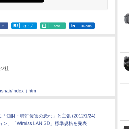
ェア
はてブ
note
LinkedIn
ジ社
ashair/index_j.htm
D規格に「知財・特許侵害の恐れ」と主張 (2012/1/24)
ン、「Wirelss LAN SD」標準規格を発表