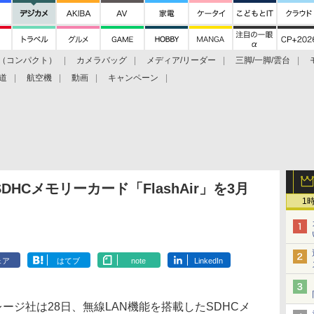
（コンパクト）
カメラバッグ
メディア/リーダー
三脚/一脚/雲台
道
航空機
動画
キャンペーン
HCメモリーカード「FlashAir」を3月
1
ェア
はてブ
note
LinkedIn
ジ社は28日、無線LAN機能を搭載したSDHCメ