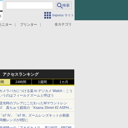
Impress サイト
全カテゴリ
モニター
プリンター
アクセスランキング
時間
24時間
1週間
1カ月
カメラバカにつける薬 in デジカメ Watch：こう
いうのはフィールドズームと呼ぼう
逆光時のフレアにこだわったMマウントレン
ズ 真ちゅう鏡筒の「Ksana 35mm f/2 ASPH.
シルバークローム」
「α7 IV」「α7 III」ズームレンズキットが刷新
同梱レンズがII型に
赤城耕一の「アカギカメラ」 第146回：PRO銘