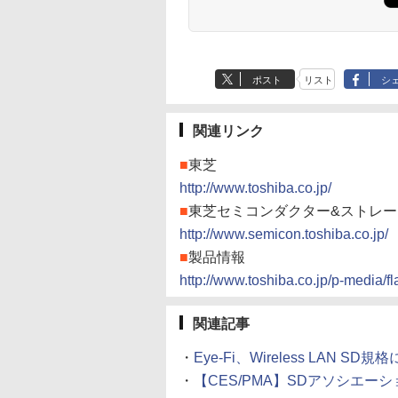
ポスト
リスト
シ
関連リンク
■
東芝
http://www.toshiba.co.jp/
■
東芝セミコンダクター&ストレー
http://www.semicon.toshiba.co.jp/
■
製品情報
http://www.toshiba.co.jp/p-media/fl
関連記事
・
Eye-Fi、Wireless LAN S
・
【CES/PMA】SDアソシエーショ