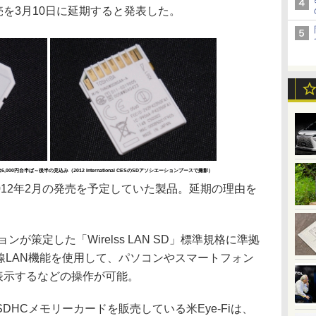
発売を3月10日に延期すると発表した。
000円台半ば～後半の見込み（2012 International CESのSDアソシエーションブースで撮影）
2012年2月の発売を予定していた製品。延期の理由を
。
ョンが策定した「Wirelss LAN SD」標準規格に準拠
線LAN機能を使用して、パソコンやスマートフォン
像を表示するなどの操作が可能。
HCメモリーカードを販売している米Eye-Fiは、