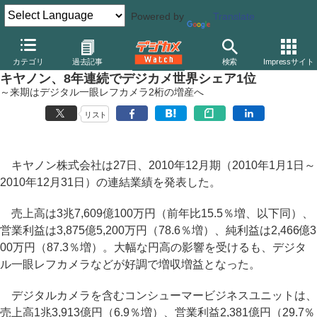
Powered by
Translate
デジカメ Watch
業界動向
企業
カテゴリ
過去記事
検索
Impressサイト
キヤノン、8年連続でデジカメ世界シェア1位
～来期はデジタル一眼レフカメラ2桁の増産へ
リスト
キヤノン株式会社は27日、2010年12月期（2010年1月1日～
2010年12月31日）の連結業績を発表した。
売上高は3兆7,609億100万円（前年比15.5％増、以下同）、
営業利益は3,875億5,200万円（78.6％増）、純利益は2,466億3
00万円（87.3％増）。大幅な円高の影響を受けるも、デジタ
ル一眼レフカメラなどが好調で増収増益となった。
デジタルカメラを含むコンシューマービジネスユニットは、
売上高1兆3,913億円（6.9％増）、営業利益2,381億円（29.7％