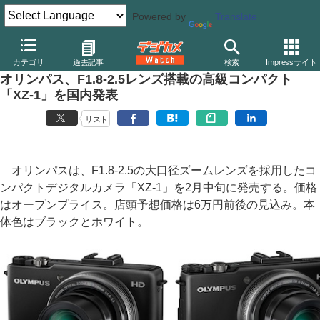
Powered by
Translate
デジカメ Watch
カメラ
レンズ一体型（コンパクト）カメラ
オ
カテゴリ
過去記事
検索
Impressサイト
オリンパス、F1.8-2.5レンズ搭載の高級コンパクト
「XZ-1」を国内発表
リスト
オリンパスは、F1.8-2.5の大口径ズームレンズを採用したコ
ンパクトデジタルカメラ「XZ-1」を2月中旬に発売する。価格
はオープンプライス。店頭予想価格は6万円前後の見込み。本
体色はブラックとホワイト。