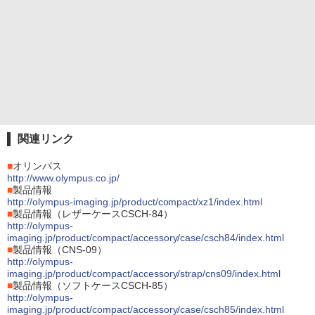
関連リンク
■
オリンパス
http://www.olympus.co.jp/
■
製品情報
http://olympus-imaging.jp/product/compact/xz1/index.html
■
製品情報（レザーケースCSCH-84）
http://olympus-
imaging.jp/product/compact/accessory/case/csch84/index.html
■
製品情報（CNS-09）
http://olympus-
imaging.jp/product/compact/accessory/strap/cns09/index.html
■
製品情報（ソフトケースCSCH-85）
http://olympus-
imaging.jp/product/compact/accessory/case/csch85/index.html