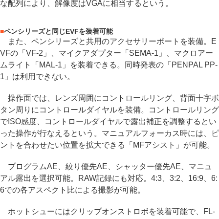
な配列により、解像度はVGAに相当するという。
■
ペンシリーズと同じEVFを装着可能
また、ペンシリーズと共用のアクセサリーポートを装備。E
VFの「VF-2」、マイクアダプター「SEMA-1」、マクロアー
ムライト「MAL-1」を装着できる。同時発表の「PENPAL PP-
1」は利用できない。
操作面では、レンズ周囲にコントロールリング、背面十字ボ
タン周りにコントロールダイヤルを装備。コントロールリング
でISO感度、コントロールダイヤルで露出補正を調整するとい
った操作が行なえるという。マニュアルフォーカス時には、ピ
ントを合わせたい位置を拡大できる「MFアシスト」が可能。
プログラムAE、絞り優先AE、シャッター優先AE、マニュ
アル露出を選択可能。RAW記録にも対応。4:3、3:2、16:9、6:
6での各アスペクト比による撮影が可能。
ホットシューにはクリップオンストロボを装着可能で、FL-