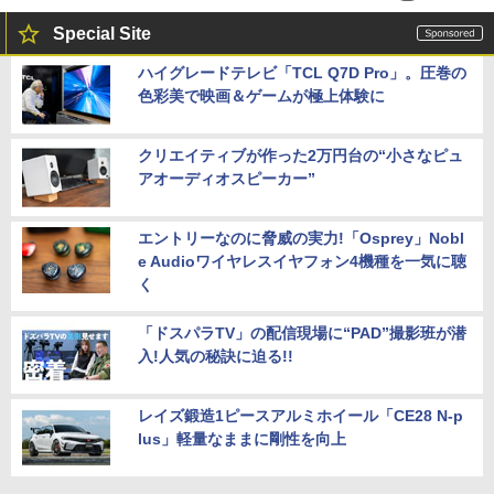
Special Site
ハイグレードテレビ「TCL Q7D Pro」。圧巻の
色彩美で映画＆ゲームが極上体験に
クリエイティブが作った2万円台の“小さなピュ
アオーディオスピーカー”
エントリーなのに脅威の実力!「Osprey」Nobl
e Audioワイヤレスイヤフォン4機種を一気に聴
く
「ドスパラTV」の配信現場に“PAD”撮影班が潜
入!人気の秘訣に迫る!!
レイズ鍛造1ピースアルミホイール「CE28 N-p
lus」軽量なままに剛性を向上