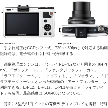
XZ-1（ホワイト）
XZ-1（ホワイト）
手ぶれ補正はCCDシフト式。720p・30fpsまで対応する動画
記録時は、電子式の手ぶれ補正が作動する。
画像処理エンジンは、ペンライトE-PL2などと同名のTruePi
c V。「ポップアート」、「ファンタジックフォーカス」、
「ラフモノクローム」、「トイフォト」、「ジオラマ」、「ド
ラマチックトーン」といった6種類の「アートフィルター」も
利用できる。E-PL2、E-PL1s、E-PL1が備える「ライブガイ
ド」も装備。最高感度はISO6400となっている。
背面に3型約61万ドットの有機ELディスプレイを搭載。特殊