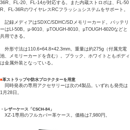
36R、FL-20、FL-14が対応する。また内蔵ストロボは、FL-50
R、FL-36RのワイヤレスRCフラッシュシステムをサポート。
記録メディアはSDXC/SDHC/SDメモリーカード。バッテリ
ーはLI-50B。μ-9010、μTOUGH-8010、μTOUGH-6020などと
共用できる。
外形寸法は110.6×64.8×42.3mm。重量は約275g（付属充電
池、メモリーカードを含む）。ブラック、ホワイトともボディ
は金属外装となっている。
■
革ストラップや防水プロテクターを用意
同時発表の専用アクセサリーは次の4製品。いずれも発売は
1月28日。
・レザーケース「CSCH-84」
XZ-1専用のフルカバー革ケース。価格は7,980円。