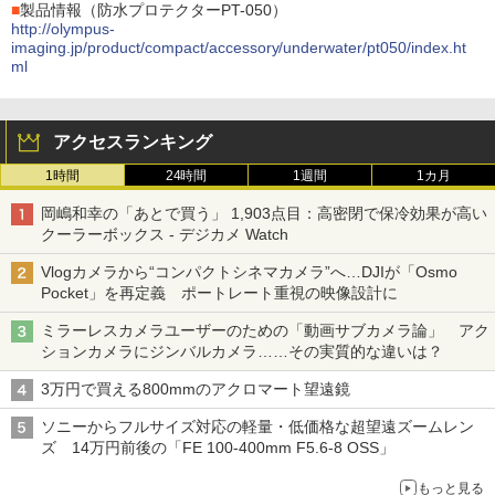
■
製品情報（防水プロテクターPT-050）
http://olympus-
imaging.jp/product/compact/accessory/underwater/pt050/index.ht
ml
アクセスランキング
1時間
24時間
1週間
1カ月
岡嶋和幸の「あとで買う」 1,903点目：高密閉で保冷効果が高い
クーラーボックス - デジカメ Watch
Vlogカメラから“コンパクトシネマカメラ”へ…DJIが「Osmo
Pocket」を再定義 ポートレート重視の映像設計に
ミラーレスカメラユーザーのための「動画サブカメラ論」 アク
ションカメラにジンバルカメラ……その実質的な違いは？
3万円で買える800mmのアクロマート望遠鏡
ソニーからフルサイズ対応の軽量・低価格な超望遠ズームレン
ズ 14万円前後の「FE 100-400mm F5.6-8 OSS」
もっと見る