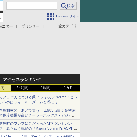
Impress サイト
全カテゴリ
モニター
プリンター
アクセスランキング
時間
24時間
1週間
1カ月
カメラバカにつける薬 in デジカメ Watch：こう
いうのはフィールドズームと呼ぼう
岡嶋和幸の「あとで買う」 1,903点目：高密閉
で保冷効果が高いクーラーボックス - デジカメ
Watch
逆光時のフレアにこだわったMマウントレン
ズ 真ちゅう鏡筒の「Ksana 35mm f/2 ASPH.
シルバークローム」
「α7 IV」「α7 III」ズームレンズキットが刷新