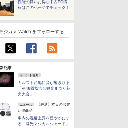
性能の良いお得な中古PC情
報はこのページでチェック！
デジカメ Watch をフォローする
新記事
イベント告知
カルスト台地に音が響き渡る
「第48回秋吉台観光まつり花
火大会」
【厳選】本日のお買
ニュース
い得商品
車内の温度上昇を緩やかにす
る「遮光マジカルシェード」