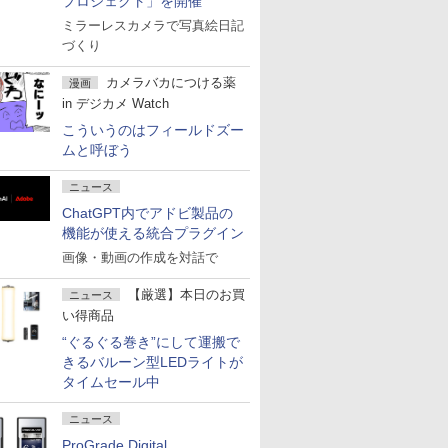
プロジェクト」を開催
ミラーレスカメラで写真絵日記
づくり
カメラバカにつける薬
漫画
in デジカメ Watch
こういうのはフィールドズー
ムと呼ぼう
ニュース
ChatGPT内でアドビ製品の
機能が使える統合プラグイン
画像・動画の作成を対話で
【厳選】本日のお買
ニュース
い得商品
“ぐるぐる巻き”にして運搬で
きるバルーン型LEDライトが
タイムセール中
ニュース
ProGrade Digital、