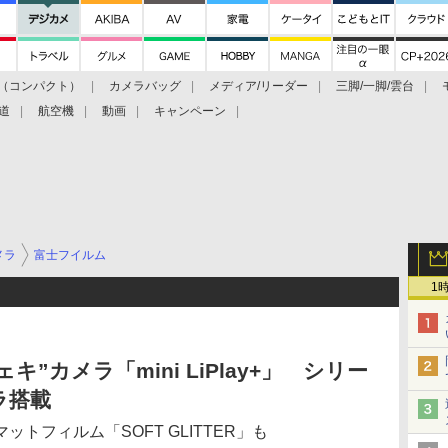
（コンパクト）
カメラバッグ
メディア/リーダー
三脚/一脚/雲台
道
航空機
動画
キャンペーン
メラ
富士フイルム
1
ェキ”カメラ「mini LiPlay+」 シリー
ラ搭載
トフィルム「SOFT GLITTER」も