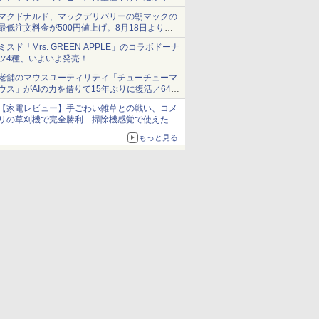
ショーツは1990円に
マクドナルド、マックデリバリーの朝マックの
最低注文料金が500円値上げ。8月18日より
1,500円から受付
ミスド「Mrs. GREEN APPLE」のコラボドーナ
ツ4種、いよいよ発売！
老舗のマウスユーティリティ「チューチューマ
ウス」がAIの力を借りて15年ぶりに復活／64bit
化、Windows 10/11、「Chrome」も走り回
【家電レビュー】手ごわい雑草との戦い、コメ
る。復活記念で2026年末まで500円
リの草刈機で完全勝利 掃除機感覚で使えた
もっと見る