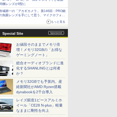
同梱レンズがII型に
赤城耕一の「アカギカメラ」 第146回：PRO銘
の魚眼レンズを手にして思う、マイクロフォー
サーズへの期待と可能性
もっと見る
Special Site
お値段そのままでメモリ倍
増！メモリ32GBの「お得な
ゲーミングノート」
総合オーディオブランドに進
化するSHANLINGとは何者
か？
メモリ32GBでも予算内。産
経新聞社がAMD Ryzen搭載
dynabookを2千台導入
レイズ鍛造1ピースアルミホ
イール「CE28 N-plus」軽量
なままに剛性を向上