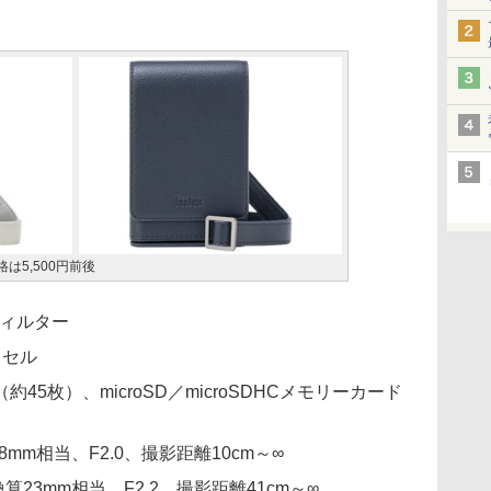
は5,500円前後
フィルター
クセル
5枚）、microSD／microSDHCメモリーカード
mm相当、F2.0、撮影距離10cm～∞
23mm相当、F2.2、撮影距離41cm～∞、