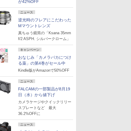
が42%OFF
ニュース
逆光時のフレアにこだわった
Mマウントレンズ
真ちゅう鏡筒の「Ksana 35mm
f/2 ASPH. シルバークローム」
キャンペーン
おなじみ「カメラバカにつけ
る薬」の第4巻がセール中
Kindle版がAmazonで50%OFF
ニュース
FALCAMの一部製品が8月19
日（水）から値下げ
カメラケージやクイックリリー
スプレートなど 最大
36.2%OFFに
ニュース