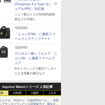
CFexpress 4.0 Type Aに「デ
ュアルVPG」対応版
ソニー製カメラのRAW内部収
録などが可能に
ニュース
「ニコンD780」に最新ファ
ームウェアアップデート
ニュース
デジタル一眼レフカメラ「ニ
コンD6」に最新ファームウ
ェア
Dタイプレンズで露出アンダー
になる現象の修正など
Impress Watchシリーズ 人気記事
時間
24時間
1週間
1カ月
ユニクロ、今日から「お盆特別セール」。涼感
シアサッカーワンピース待望値下げ、撥水ギア