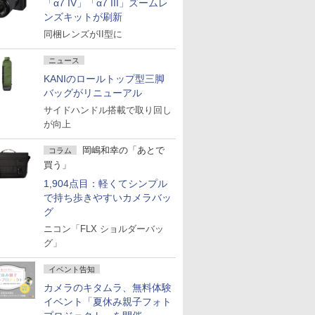
「α7 IV」「α7 III」ズームレ
ンズキットが刷新
同梱レンズがII型に
ニュース
KANIのロールトップ型三脚
バッグがリニューアル
サイドハンドル搭載で取り回し
が向上
岡嶋和幸の「あとで
コラム
買う」
1,904点目：軽くてシンプル
で持ち歩きやすいカメラバッ
グ
ニコン「FLX ショルダーバッ
グ」
イベント告知
カメラのキタムラ、無料体験
イベント「夏休み親子フォト