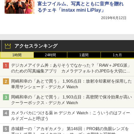
富士フイルム、写真とともに音声を贈れ
るチェキ「instax mini LiPlay」
2019年6月12日
アクセスランキング
1時間
24時間
1週間
1カ月
デジカメアイテム丼：ありそうでなかった？「RAW＋JPEG派」
のための写真編集アプリ カメラデフォルトのJPEGを大切にす
る「Filmator」
岡嶋和幸の「あとで買う」 1,905点目：放射冷却素材を採用した
車用サンシェード - デジカメ Watch
岡嶋和幸の「あとで買う」 1,903点目：高密閉で保冷効果が高い
クーラーボックス - デジカメ Watch
カメラバカにつける薬 in デジカメ Watch：こういうのはフィー
ルドズームと呼ぼう
赤城耕一の「アカギカメラ」 第146回：PRO銘の魚眼レンズを