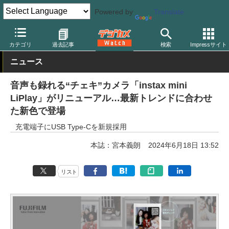
Powered by
Translate
デジカメ Watch
フィルム関連
フィルムカメラ
富士フイルム
カテゴリ
過去記事
検索
Impressサイト
ニュース
音声も録れる“チェキ”カメラ「instax mini
LiPlay」がリニューアル…最新トレンドに合わせ
た新色で登場
充電端子にUSB Type-Cを新規採用
本誌：宮本義朗
2024年6月18日 13:52
リスト