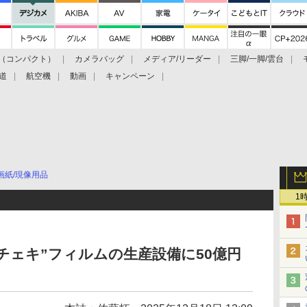
（コンパクト）
カメラバッグ
メディア/リーダー
三脚/一脚/雲台
道
航空機
動画
キャンペーン
画紙/現像用品
1
x“チェキ”フィルムの生産設備に50億円