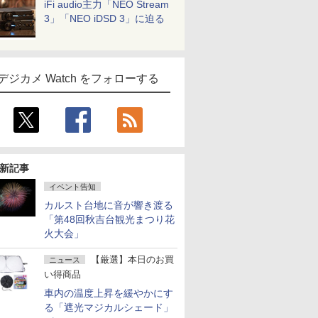
iFi audio主力「NEO Stream
3」「NEO iDSD 3」に迫る
デジカメ Watch をフォローする
新記事
イベント告知
カルスト台地に音が響き渡る
「第48回秋吉台観光まつり花
火大会」
【厳選】本日のお買
ニュース
い得商品
車内の温度上昇を緩やかにす
る「遮光マジカルシェード」