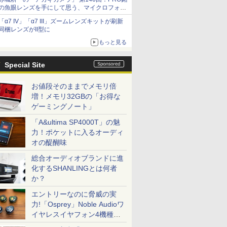
の魚眼レンズを手にして思う、マイクロフォー
サーズへの期待と可能性
「α7 IV」「α7 III」ズームレンズキットが刷新
同梱レンズがII型に
もっと見る
Special Site
お値段そのままでメモリ倍
増！メモリ32GBの「お得な
ゲーミングノート」
「A&ultima SP4000T」の魅
力！ポケットに入るオーディ
オの醍醐味
総合オーディオブランドに進
化するSHANLINGとは何者
か？
エントリーなのに脅威の実
力!「Osprey」Noble Audioワ
イヤレスイヤフォン4機種を
一気に聴く