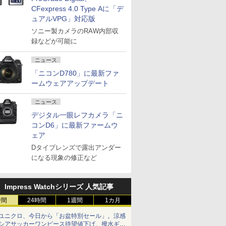
CFexpress 4.0 Type Aに「デ
ュアルVPG」対応版
ソニー製カメラのRAW内部収
録などが可能に
ニュース
「ニコンD780」に最新ファ
ームウェアアップデート
ニュース
デジタル一眼レフカメラ「ニ
コンD6」に最新ファームウ
ェア
Dタイプレンズで露出アンダー
になる現象の修正など
Impress Watchシリーズ 人気記事
時間
24時間
1週間
1カ月
ユニクロ、今日から「お盆特別セール」。涼感
シアサッカーワンピース待望値下げ、撥水ギア