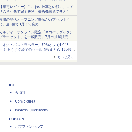
ショーツは1990円に
【家電レビュー】手ごわい雑草との戦い、コメ
リの草刈機で完全勝利 掃除機感覚で使えた
東映の歴代オープニング映像がカプセルトイ
に。全5種で8月下旬発売
カルディ、オンライン限定「ネコバッグ＆タン
ブラーセット」を一般販売。7月の抽選販売の
当選無効分
「オクトパストラベラー」70%オフで1,643
円！ もうすぐ終了のセール情報まとめ【8月8日
更新】
もっと見る
ニンテンドーeショップでは「大神 絶景版」が
67%オフで990円
ICE
天海社
ス
Comic curea
impress QuickBooks
PUBFUN
パブファンセルフ