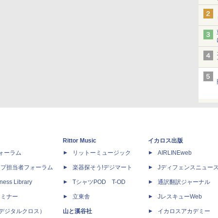
Rittor Music
イカロス出版
dフォーラム
リットーミュージック
AIRLINEweb
ップ担当者フォーラム
楽器探そう!デジマート
Jディフェンスニュー
ness Library
TシャツPOD T-OD
通訳翻訳ジャーナル
セミナー
立東舎
JレスキューWeb
 X（デジタルクロス）
山と溪谷社
イカロスアカデミー