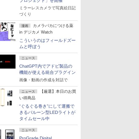
プロジェクト」を開催
ミラーレスカメラで写真絵日記
づくり
カメラバカにつける薬
漫画
in デジカメ Watch
こういうのはフィールドズー
ムと呼ぼう
ニュース
ChatGPT内でアドビ製品の
機能が使える統合プラグイン
画像・動画の作成を対話で
【厳選】本日のお買
ニュース
い得商品
“ぐるぐる巻き”にして運搬で
きるバルーン型LEDライトが
タイムセール中
ニュース
ProGrade Digital、