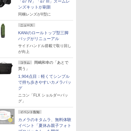
「α7 IV」「α7 III」ズームレ
ンズキットが刷新
同梱レンズがII型に
ニュース
KANIのロールトップ型三脚
バッグがリニューアル
サイドハンドル搭載で取り回し
が向上
岡嶋和幸の「あとで
コラム
買う」
1,904点目：軽くてシンプル
で持ち歩きやすいカメラバッ
グ
ニコン「FLX ショルダーバッ
グ」
イベント告知
カメラのキタムラ、無料体験
イベント「夏休み親子フォト