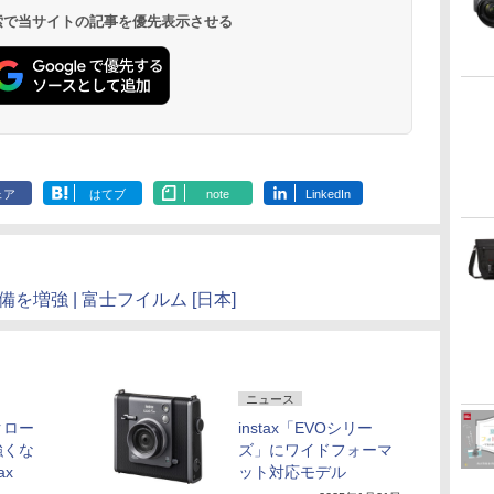
 検索で当サイトの記事を優先表示させる
ェア
はてブ
note
LinkedIn
備を増強 | 富士フイルム [日本]
ニュース
クロー
instax「EVOシリー
強くな
ズ」にワイドフォーマ
ax
ット対応モデル