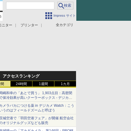
Impress サイト
全カテゴリ
モニター
プリンター
アクセスランキング
時間
24時間
1週間
1カ月
岡嶋和幸の「あとで買う」 1,903点目：高密閉
で保冷効果が高いクーラーボックス - デジカメ
Watch
カメラバカにつける薬 in デジカメ Watch：こう
いうのはフィールドズームと呼ぼう
茨城空港で「羽田空港フェア」が開催 航空会社
のオリジナルグッズなども販売
赤城耕一の「アカギカメラ」 第146回：PRO銘