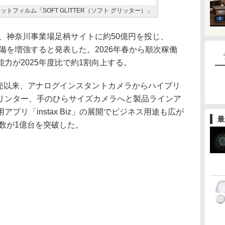
トフィルム「SOFT GLITTER（ソフト グリッター）」
）、神奈川事業場足柄サイトに約50億円を投じ、
産設備を増強すると発表した。2026年春から順次稼働
力が2025年度比で約1割向上する。
年の発売以来、アナログインスタントカメラからハイブリ
リンター、手のひらサイズカメラへと製品ラインア
プリ「instax Biz」の展開でビジネス用途も広が
最
台数が1億台を突破した。