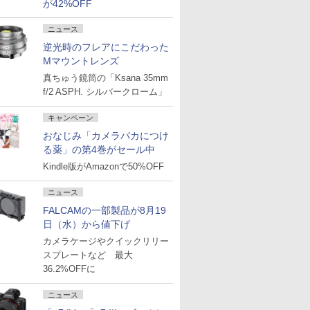
が42%OFF
ニュース
逆光時のフレアにこだわった
Mマウントレンズ
真ちゅう鏡筒の「Ksana 35mm
f/2 ASPH. シルバークローム」
キャンペーン
おなじみ「カメラバカにつけ
る薬」の第4巻がセール中
Kindle版がAmazonで50%OFF
ニュース
FALCAMの一部製品が8月19
日（水）から値下げ
カメラケージやクイックリリー
スプレートなど 最大
36.2%OFFに
ニュース