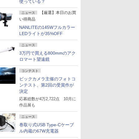
使っている？
【厳選】本日のお買
ニュース
い得商品
NANLITEの145Wフルカラー
LEDライトが35%OFF
ニュース
3万円で買える800mmのアク
ロマート望遠鏡
コンテスト
ビックカメラ主催のフォトコ
ンテスト、第2回の受賞作が
決定
応募総数が4万2,722点 10月に
作品展も
ニュース
巻取り式USB Type-Cケーブ
ル内蔵の67W充電器