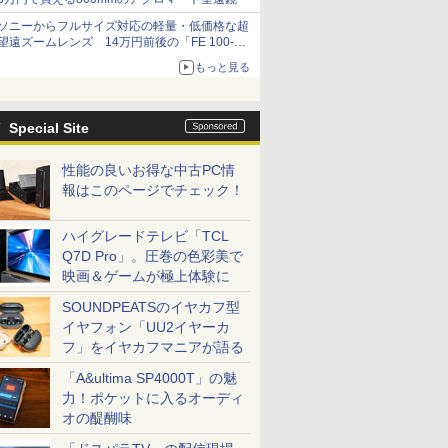
ソニーからフルサイズ対応の軽量・低価格な超
望遠ズームレンズ 14万円前後の「FE 100-
400mm F5.6-8 OSS」
もっと見る
Special Site
性能の良いお得な中古PC情
報はこのページでチェック！
ハイグレードテレビ「TCL
Q7D Pro」。圧巻の色彩美で
映画＆ゲームが極上体験に
SOUNDPEATSのイヤカフ型
イヤフォン「UU2イヤーカ
フ」をイヤカフマニアが語る
「A&ultima SP4000T」の魅
力！ポケットに入るオーディ
オの醍醐味