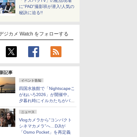
「ドスパラTV」の配信現場
に“PAD”撮影班が潜入!人気の
秘訣に迫る!!
デジカメ Watch をフォローする
新記事
イベント告知
四国水族館で「Nightscapeこ
がねいろ2026」が開催中。
夕暮れ時にイルカたちがパフ
ォーマンスを繰り広げる
ニュース
Vlogカメラから“コンパクト
シネマカメラ”へ…DJIが
「Osmo Pocket」を再定義