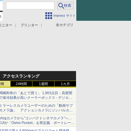
Impress サイト
全カテゴリ
モニター
プリンター
アクセスランキング
時間
24時間
1週間
1カ月
岡嶋和幸の「あとで買う」 1,903点目：高密閉
で保冷効果が高いクーラーボックス - デジカメ
Watch
ミラーレスカメラユーザーのための「動画サブ
カメラ論」 アクションカメラにジンバルカメ
ラ……その実質的な違いは？
Vlogカメラから“コンパクトシネマカメラ”へ…
DJIが「Osmo Pocket」を再定義 ポートレート
重視の映像設計に
3万円で買える800mmのアクロマート望遠鏡