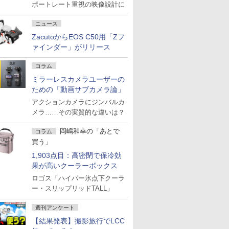
ポートレート重視の映像設計に
ニュース
ZacutoからEOS C50用「Zフ
ァインダー」がリリース
コラム
ミラーレスカメラユーザーの
ための「動画サブカメラ論」
アクションカメラにジンバルカ
メラ……その実質的な違いは？
岡嶋和幸の「あとで
コラム
買う」
1,903点目：高密閉で保冷効
果が高いクーラーボックス
ロゴス「ハイパー氷点下クーラ
ー・スリップリッドTALL」
週刊アンケート
【結果発表】撮影旅行でLCC