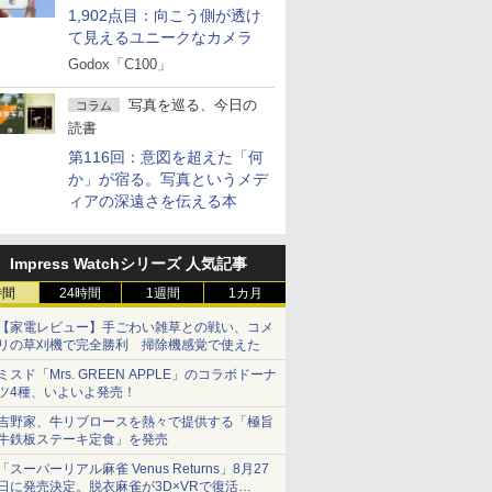
1,902点目：向こう側が透け
て見えるユニークなカメラ
Godox「C100」
写真を巡る、今日の
コラム
読書
第116回：意図を超えた「何
か」が宿る。写真というメデ
ィアの深遠さを伝える本
Impress Watchシリーズ 人気記事
時間
24時間
1週間
1カ月
【家電レビュー】手ごわい雑草との戦い、コメ
リの草刈機で完全勝利 掃除機感覚で使えた
ミスド「Mrs. GREEN APPLE」のコラボドーナ
ツ4種、いよいよ発売！
吉野家、牛リブロースを熱々で提供する「極旨
牛鉄板ステーキ定食」を発売
「スーパーリアル麻雀 Venus Returns」8月27
日に発売決定。脱衣麻雀が3D×VRで復活