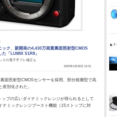
ック、新開発の4,430万画素裏面照射型CMOS
た「LUMIX S1RII」
レスの電子手ブレ補正も
2025年2月26日 10:31
素の裏面照射型CMOSセンサーを採用。部分積層型で高
IIと差別化された。
14＋ストップの広いダイナミックレンジが得られるとして
したダイナミックレンジブースト機能（15ストップに対