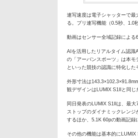
連写速度は電子シャッターで最大
る。プリ連写機能（0.5秒、1.0
動画はセンサー全域記録による6K
AIを活用したリアルタイム認識AF
の「アーバンスポーツ」は本モ
といった競技の認識に特化した
外形寸法は143.3×102.3×9
観デザインはLUMIX S1II
同日発表のLUMIX S1IIは、
ストップのダイナミックレンジ
するほか、5.1K 60pの動画
その他の機能は基本的にLUMIX