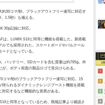
約30コマ/秒。ブラックアウトフリー連写に対応す
秒、1.5秒）も備える。
 30p記録に対応。
は、LUMIX S1IIと同等に機能を搭載した。新搭載
デルでも採用された。スケートボードやパルクール
モードとなっている。
1.8mm。バッテリー、SDカードを含む質量は約795g。外
1
と同じだが、ボディ前面の製品ロゴで見分けられる。
最大70コマ/秒のブラックアウトフリー連写に対応。15
が得られるダイナミックレンジブースト機能を搭載
記録に対応するなど機能的な差異がある。
 S1IIと同等となっているため、既報記事より確認さ