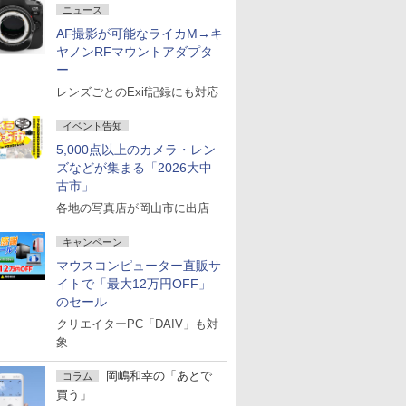
ニュース
AF撮影が可能なライカM→キ
ヤノンRFマウントアダプタ
ー
レンズごとのExif記録にも対応
イベント告知
5,000点以上のカメラ・レン
ズなどが集まる「2026大中
古市」
各地の写真店が岡山市に出店
キャンペーン
マウスコンピューター直販サ
イトで「最大12万円OFF」
のセール
クリエイターPC「DAIV」も対
象
岡嶋和幸の「あとで
コラム
買う」