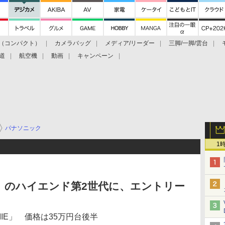
（コンパクト）
カメラバッグ
メディア/リーダー
三脚/一脚/雲台
道
航空機
動画
キャンペーン
パナソニック
1
X」のハイエンド第2世代に、エントリー
 S1IIE」 価格は35万円台後半