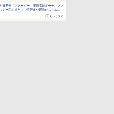
発売から2週間は20%オフになるセールが実施
本日発売「スヌーピー」圧縮収納ポーチ。ファ
スナー閉めるだけで着替えや荷物がスリムにま
とまる
もっと見る