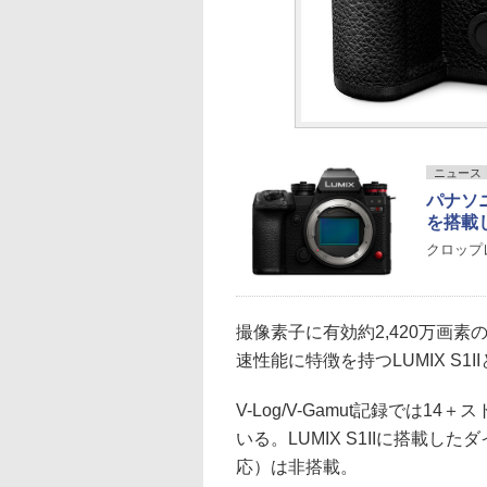
ニュース
パナソニ
を搭載し
クロップ
撮像素子に有効約2,420万画
速性能に特徴を持つLUMIX S1
V-Log/V-Gamut記録では
いる。LUMIX S1IIに搭載
応）は非搭載。