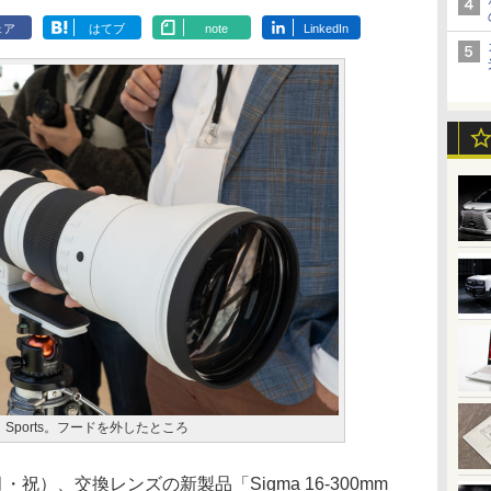
ェア
はてブ
note
LinkedIn
G OS｜Sports。フードを外したところ
祝）、交換レンズの新製品「Sigma 16-300mm