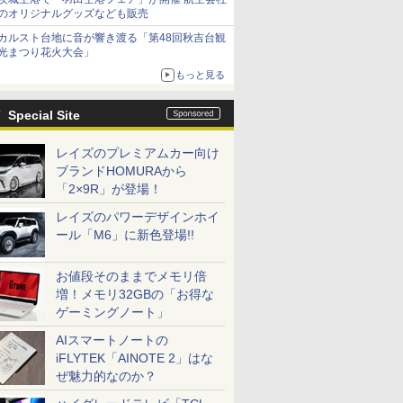
のオリジナルグッズなども販売
カルスト台地に音が響き渡る「第48回秋吉台観
光まつり花火大会」
もっと見る
Special Site
レイズのプレミアムカー向け
ブランドHOMURAから
「2×9R」が登場！
レイズのパワーデザインホイ
ール「M6」に新色登場!!
お値段そのままでメモリ倍
増！メモリ32GBの「お得な
ゲーミングノート」
AIスマートノートの
iFLYTEK「AINOTE 2」はな
ぜ魅力的なのか？