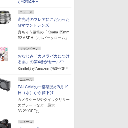
が42%OFF
ニュース
逆光時のフレアにこだわった
Mマウントレンズ
真ちゅう鏡筒の「Ksana 35mm
f/2 ASPH. シルバークローム」
キャンペーン
おなじみ「カメラバカにつけ
る薬」の第4巻がセール中
Kindle版がAmazonで50%OFF
ニュース
FALCAMの一部製品が8月19
日（水）から値下げ
カメラケージやクイックリリー
スプレートなど 最大
36.2%OFFに
ニュース