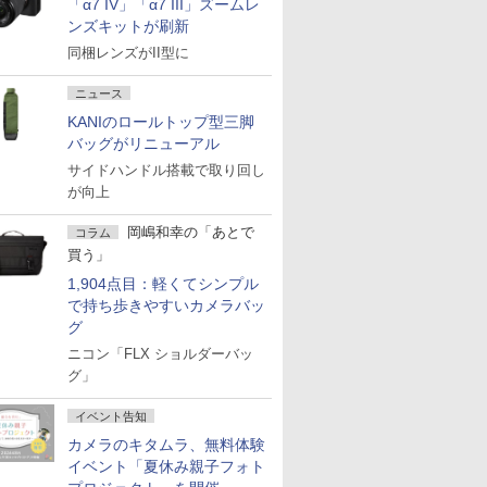
「α7 IV」「α7 III」ズームレ
ンズキットが刷新
同梱レンズがII型に
ニュース
KANIのロールトップ型三脚
バッグがリニューアル
サイドハンドル搭載で取り回し
が向上
岡嶋和幸の「あとで
コラム
買う」
1,904点目：軽くてシンプル
で持ち歩きやすいカメラバッ
グ
ニコン「FLX ショルダーバッ
グ」
イベント告知
カメラのキタムラ、無料体験
イベント「夏休み親子フォト