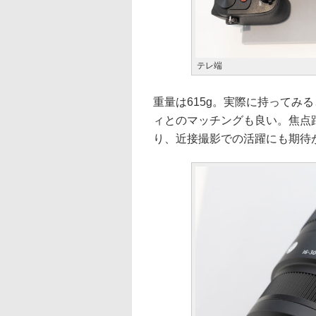
テレ端
重量は615g。実際に持ってみ
ィとのマッチングも良い。焦点距
り、近接撮影での活躍にも期待