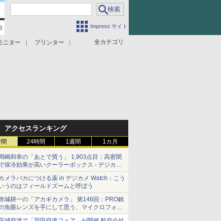
Impress サイト
全カテゴリ
モニター
プリンター
アクセスランキング
時間
24時間
1週間
1カ月
岡嶋和幸の「あとで買う」 1,903点目：高密閉
で保冷効果が高いクーラーボックス - デジカメ
Watch
カメラバカにつける薬 in デジカメ Watch：こう
いうのはフィールドズームと呼ぼう
赤城耕一の「アカギカメラ」 第146回：PRO銘
の魚眼レンズを手にして思う、マイクロフォー
サーズへの期待と可能性
茨城空港で「羽田空港フェア」が開催 航空会社