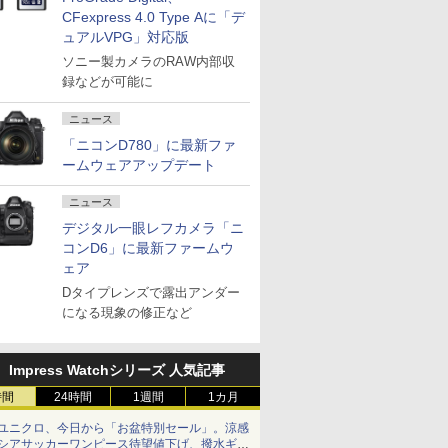
CFexpress 4.0 Type Aに「デ
ュアルVPG」対応版
ソニー製カメラのRAW内部収
録などが可能に
ニュース
「ニコンD780」に最新ファ
ームウェアアップデート
ニュース
デジタル一眼レフカメラ「ニ
コンD6」に最新ファームウ
ェア
Dタイプレンズで露出アンダー
になる現象の修正など
Impress Watchシリーズ 人気記事
時間
24時間
1週間
1カ月
ユニクロ、今日から「お盆特別セール」。涼感
シアサッカーワンピース待望値下げ、撥水ギア