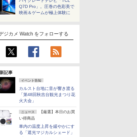
ハイグレードテレビ「TCL
Q7D Pro」。圧巻の色彩美で
映画＆ゲームが極上体験に
デジカメ Watch をフォローする
新記事
イベント告知
カルスト台地に音が響き渡る
「第48回秋吉台観光まつり花
火大会」
【厳選】本日のお買
ニュース
い得商品
車内の温度上昇を緩やかにす
る「遮光マジカルシェード」