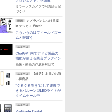
プロジェクト」を開催
ミラーレスカメラで写真絵日記
づくり
カメラバカにつける薬
漫画
in デジカメ Watch
こういうのはフィールドズー
ムと呼ぼう
ニュース
ChatGPT内でアドビ製品の
機能が使える統合プラグイン
画像・動画の作成を対話で
【厳選】本日のお買
ニュース
い得商品
“ぐるぐる巻き”にして運搬で
きるバルーン型LEDライトが
タイムセール中
ニュース
ProGrade Digital、