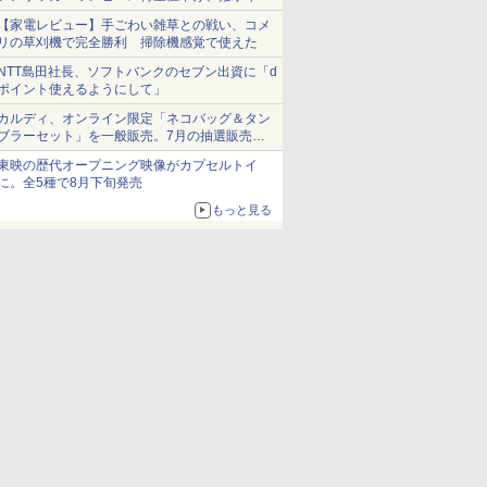
ショーツは1990円に
【家電レビュー】手ごわい雑草との戦い、コメ
リの草刈機で完全勝利 掃除機感覚で使えた
NTT島田社長、ソフトバンクのセブン出資に「d
ポイント使えるようにして」
カルディ、オンライン限定「ネコバッグ＆タン
ブラーセット」を一般販売。7月の抽選販売の
当選無効分
東映の歴代オープニング映像がカプセルトイ
に。全5種で8月下旬発売
もっと見る