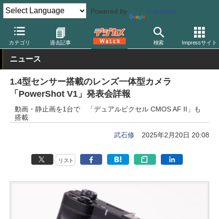
Powered by
Translate
デジカメ Watch
カメラ
レンズ一体型（コンパクト）カメラ
キ
カテゴリ
過去記事
検索
Impressサイト
ニュース
1.4型センサー搭載のレンズ一体型カメラ
「PowerShot V1」発表会詳報
動画・静止画を1台で 「デュアルピクセル CMOS AF II」も
搭載
武石修
2025年2月20日 20:08
リスト