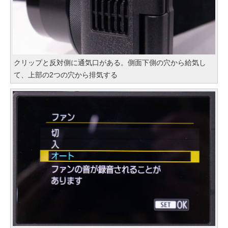
クリップと反対側に通気口がある。側面下側の穴から給気し
て、上部の2つの穴から排気する