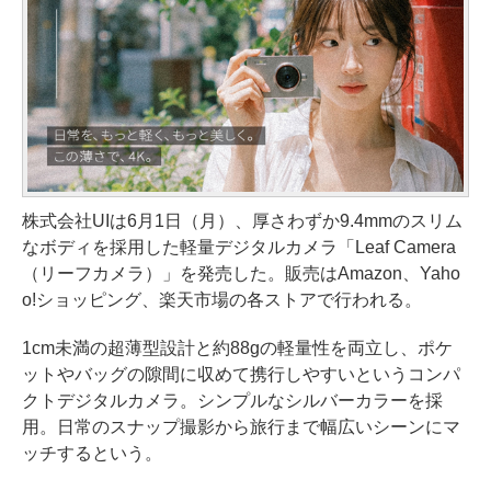
株式会社UIは6月1日（月）、厚さわずか9.4mmのスリム
なボディを採用した軽量デジタルカメラ「Leaf Camera
（リーフカメラ）」を発売した。販売はAmazon、Yaho
o!ショッピング、楽天市場の各ストアで行われる。
1cm未満の超薄型設計と約88gの軽量性を両立し、ポケ
ットやバッグの隙間に収めて携行しやすいというコンパ
クトデジタルカメラ。シンプルなシルバーカラーを採
用。日常のスナップ撮影から旅行まで幅広いシーンにマ
ッチするという。