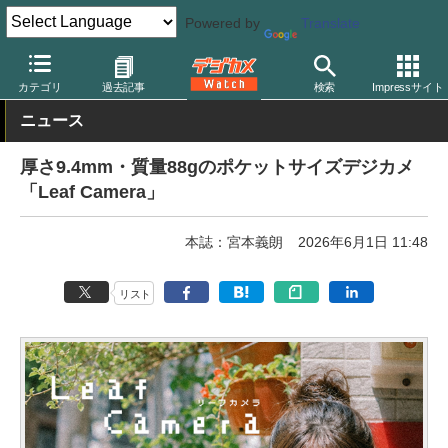
Powered by
Translate
デジカメ Watch
カメラ
レンズ一体型（コンパクト）カメラ
カテゴリ
過去記事
検索
Impressサイト
ニュース
厚さ9.4mm・質量88gのポケットサイズデジカメ
「Leaf Camera」
本誌：宮本義朗
2026年6月1日 11:48
リスト