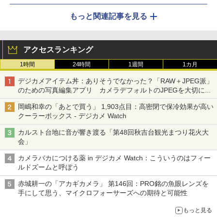
もっと関連記事を見る
アクセスランキング
1時間
24時間
1週間
1カ月
デジカメアイテム丼：ありそうでなかった？「RAW＋JPEG派」
のための写真編集アプリ カメラデフォルトのJPEGを大切にす
る「Filmator」
岡嶋和幸の「あとで買う」 1,903点目：高密閉で保冷効果が高い
クーラーボックス - デジカメ Watch
カルスト台地に音が響き渡る「第48回秋吉台観光まつり花火大
会」
カメラバカにつける薬 in デジカメ Watch：こういうのはフィー
ルドズームと呼ぼう
赤城耕一の「アカギカメラ」 第146回：PRO銘の魚眼レンズを
手にして思う、マイクロフォーサーズへの期待と可能性
もっと見る