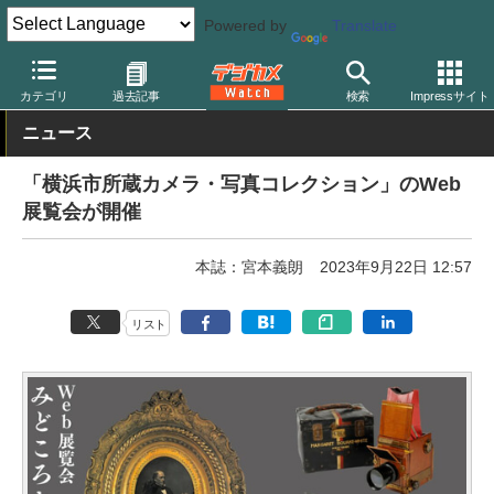
Powered by
Translate
デジカメ Watch
業界動向
団体
カテゴリ
過去記事
検索
Impressサイト
ニュース
「横浜市所蔵カメラ・写真コレクション」のWeb
展覧会が開催
本誌：宮本義朗
2023年9月22日 12:57
リスト