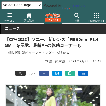
Powered by
Translate
デジカメ Watch
カメラ
ミラーレスカメラ
ソニー
カテゴリ
過去記事
検索
Impressサイト
ニュース
【CP+2023】ソニー、新レンズ「FE 50mm F1.4
GM」を展示。最新AFの体感コーナーも
“網膜投影型ビューファインダー”も試せる
本誌：鈴木誠
2023年2月23日 14:43
リスト