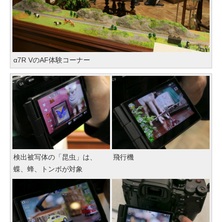
α7R VのAF体験コーナー
検出被写体の「昆虫」は、
飛行機
蝶、蜂、トンボが対象