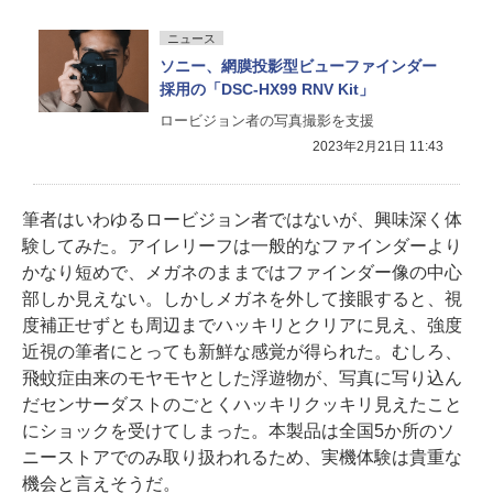
ニュース
ソニー、網膜投影型ビューファインダー
採用の「DSC-HX99 RNV Kit」
ロービジョン者の写真撮影を支援
2023年2月21日 11:43
筆者はいわゆるロービジョン者ではないが、興味深く体
験してみた。アイレリーフは一般的なファインダーより
かなり短めで、メガネのままではファインダー像の中心
部しか見えない。しかしメガネを外して接眼すると、視
度補正せずとも周辺までハッキリとクリアに見え、強度
近視の筆者にとっても新鮮な感覚が得られた。むしろ、
飛蚊症由来のモヤモヤとした浮遊物が、写真に写り込ん
だセンサーダストのごとくハッキリクッキリ見えたこと
にショックを受けてしまった。本製品は全国5か所のソ
ニーストアでのみ取り扱われるため、実機体験は貴重な
機会と言えそうだ。