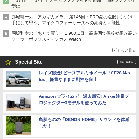
「α7 IV」「α7 III」ズームレンズキットが刷新 同梱レンズがII
型に
赤城耕一の「アカギカメラ」 第146回：PRO銘の魚眼レンズを
手にして思う、マイクロフォーサーズへの期待と可能性
岡嶋和幸の「あとで買う」 1,903点目：高密閉で保冷効果が高い
クーラーボックス - デジカメ Watch
もっと見る
Special Site
レイズ鍛造1ピースアルミホイール「CE28 N-p
lus」軽量なままに剛性を向上
Amazon プライムデー過去最安! Anker注目プ
ロジェクター3モデルを使ってみた
鳥肌ものの「DENON HOME」サウンドを体感
した！