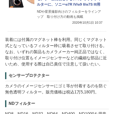
ルターに、ソニーα7R IV/α9 II/α7S III用
NDや星景撮影向けのフィルターをラインア
ップ 取り付け方の動画も掲載
2020年10月1日 10:37
装着には付属のマグネット棒を利用。同じくマグネット
式となっているフィルター枠に吸着させて取り付ける。
なお、いずれの製品もカメラメーカー純正品ではなく、
取り付け位置もイメージセンサーなどの繊細な部品に近
いため、使用する際は自己責任で注意して扱いたい。
センサープロテクター
カメラのイメージセンサーにゴミ等が付着するのを防ぐ
無色透明フィルター。販売価格は税込1万5,180円。
NDフィルター
ND8、ND16、ND32、ND64、ND400、ND1000を用意