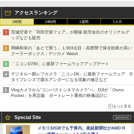
アクセスランキング
1時間
24時間
1週間
1カ月
茨城空港で「羽田空港フェア」が開催 航空会社のオリジナルグ
ッズなども販売
岡嶋和幸の「あとで買う」 1,903点目：高密閉で保冷効果が高い
クーラーボックス - デジカメ Watch
「ニコンD780」に最新ファームウェアアップデート
デジタル一眼レフカメラ「ニコンD6」に最新ファームウェア D
タイプレンズで露出アンダーになる現象の修正など
Vlogカメラから“コンパクトシネマカメラ”へ…DJIが「Osmo
Pocket」を再定義 ポートレート重視の映像設計に
もっと見る
Special Site
メモリ32GBでも予算内。産経新聞社がAMD R