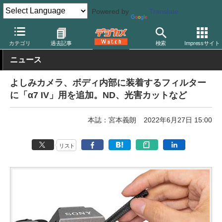
Powered by
Translate
デジカメ Watch
レンズ
レンズフィルター
その他
カテゴリ
過去記事
検索
Impressサイト
ニュース
よしみカメラ、ボディ内部に装着するフィルター
に「α7 IV」用を追加。ND、光害カットなど
本誌：宮本義朗
2022年6月27日 15:00
リスト