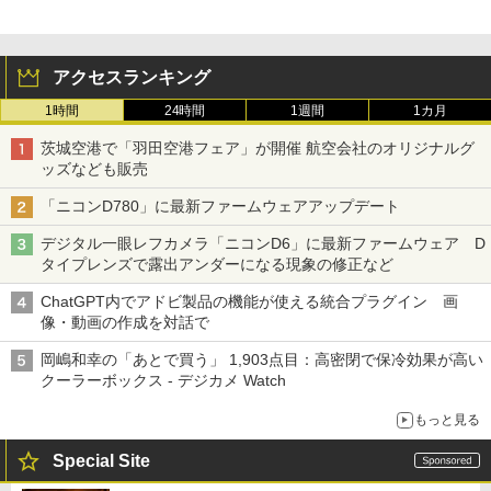
アクセスランキング
1時間
24時間
1週間
1カ月
茨城空港で「羽田空港フェア」が開催 航空会社のオリジナルグ
ッズなども販売
「ニコンD780」に最新ファームウェアアップデート
デジタル一眼レフカメラ「ニコンD6」に最新ファームウェア D
タイプレンズで露出アンダーになる現象の修正など
ChatGPT内でアドビ製品の機能が使える統合プラグイン 画
像・動画の作成を対話で
岡嶋和幸の「あとで買う」 1,903点目：高密閉で保冷効果が高い
クーラーボックス - デジカメ Watch
もっと見る
Special Site