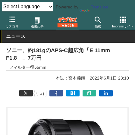
Powered by
Translate
デジカメ Watch
レンズ
交換レンズ
ソニー
カテゴリ
過去記事
検索
Impressサイト
ニュース
ソニー、約181gのAPS-C超広角「E 11mm
F1.8」。7万円
フィルター径55mm
本誌：宮本義朗
2022年6月1日 23:10
リスト