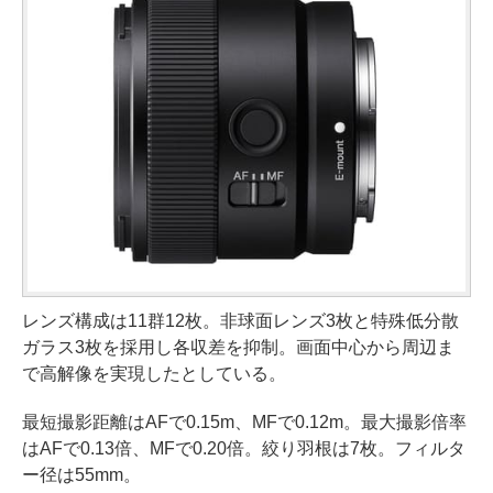
レンズ構成は11群12枚。非球面レンズ3枚と特殊低分散
ガラス3枚を採用し各収差を抑制。画面中心から周辺ま
で高解像を実現したとしている。
最短撮影距離はAFで0.15m、MFで0.12m。最大撮影倍率
はAFで0.13倍、MFで0.20倍。絞り羽根は7枚。フィルタ
ー径は55mm。