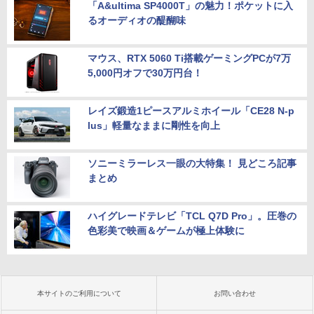
「A&ultima SP4000T」の魅力！ポケットに入
るオーディオの醍醐味
マウス、RTX 5060 Ti搭載ゲーミングPCが7万
5,000円オフで30万円台！
レイズ鍛造1ピースアルミホイール「CE28 N-p
lus」軽量なままに剛性を向上
ソニーミラーレス一眼の大特集！ 見どころ記事
まとめ
ハイグレードテレビ「TCL Q7D Pro」。圧巻の
色彩美で映画＆ゲームが極上体験に
本サイトのご利用について
お問い合わせ