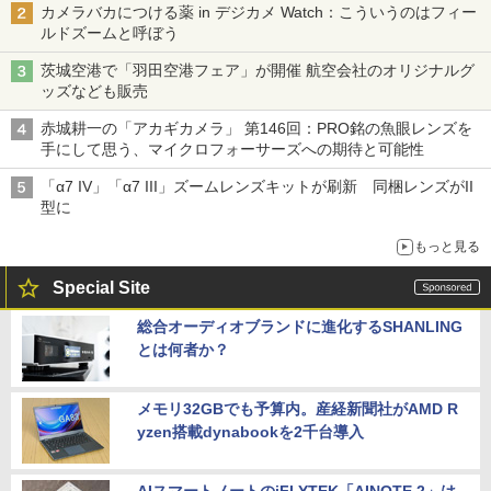
カメラバカにつける薬 in デジカメ Watch：こういうのはフィー
ルドズームと呼ぼう
茨城空港で「羽田空港フェア」が開催 航空会社のオリジナルグ
ッズなども販売
赤城耕一の「アカギカメラ」 第146回：PRO銘の魚眼レンズを
手にして思う、マイクロフォーサーズへの期待と可能性
「α7 IV」「α7 III」ズームレンズキットが刷新 同梱レンズがII
型に
もっと見る
Special Site
総合オーディオブランドに進化するSHANLING
とは何者か？
メモリ32GBでも予算内。産経新聞社がAMD R
yzen搭載dynabookを2千台導入
AIスマートノートのiFLYTEK「AINOTE 2」は