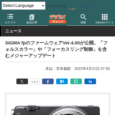
Powered by
Translate
デジカメ Watch
カメラ
ミラーレスカメラ
シグマ
カテゴリ
過去記事
検索
Impressサイト
ニュース
SIGMA fpのファームウェアVer.4.00が公開。「フ
ォルスカラー」や「フォーカスリング制御」を含
むメジャーアップデート
本誌：宮本義朗
2022年4月21日 07:00
リスト