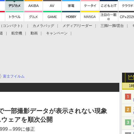
（コンパクト）
カメラバッグ
メディア/リーダー
三脚/一脚/雲台
道
航空機
動画
キャンペーン
富士フイルム
1
Sで一部撮影データが表示されない現象
ムウェアを順次公開
99→999に修正