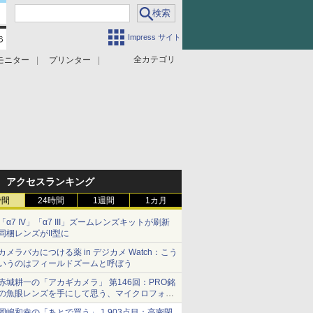
Impress サイト
全カテゴリ
モニター
プリンター
アクセスランキング
時間
24時間
1週間
1カ月
「α7 IV」「α7 III」ズームレンズキットが刷新
同梱レンズがII型に
カメラバカにつける薬 in デジカメ Watch：こう
いうのはフィールドズームと呼ぼう
赤城耕一の「アカギカメラ」 第146回：PRO銘
の魚眼レンズを手にして思う、マイクロフォー
サーズへの期待と可能性
岡嶋和幸の「あとで買う」 1,903点目：高密閉