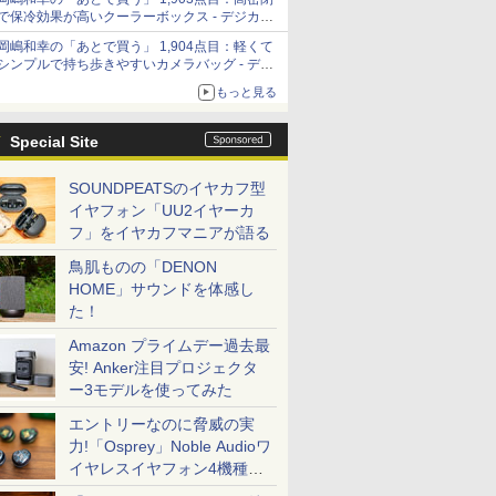
で保冷効果が高いクーラーボックス - デジカメ
Watch
岡嶋和幸の「あとで買う」 1,904点目：軽くて
シンプルで持ち歩きやすいカメラバッグ - デジ
カメ Watch
もっと見る
Special Site
SOUNDPEATSのイヤカフ型
イヤフォン「UU2イヤーカ
フ」をイヤカフマニアが語る
鳥肌ものの「DENON
HOME」サウンドを体感し
た！
Amazon プライムデー過去最
安! Anker注目プロジェクタ
ー3モデルを使ってみた
エントリーなのに脅威の実
力!「Osprey」Noble Audioワ
イヤレスイヤフォン4機種を
一気に聴く