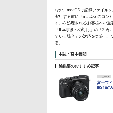
なお、macOSで記録ファイル
実行する前に「macOS のコ
イルを処理されるお客様への重
「II.本事象への対応」の「2.
ている場合」の対応を実施し、
る。
本誌：宮本義朗
編集部のおすすめ記事
ニュース
富士フイルム
II/X