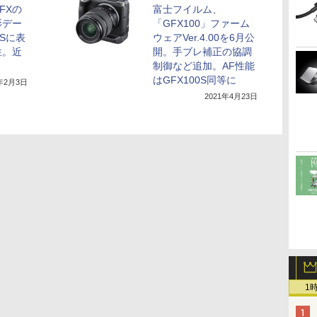
FXの
富士フイルム、
影デー
「GFX100」ファーム
Sに表
ウェアVer.4.00を6月公
性。近
開。手ブレ補正の協調
制御など追加。AF性能
はGFX100S同等に
2年2月3日
2021年4月23日
1