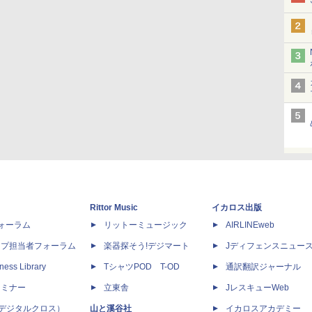
Rittor Music
イカロス出版
dフォーラム
リットーミュージック
AIRLINEweb
ップ担当者フォーラム
楽器探そう!デジマート
Jディフェンスニュー
ness Library
TシャツPOD T-OD
通訳翻訳ジャーナル
セミナー
立東舎
JレスキューWeb
 X（デジタルクロス）
山と溪谷社
イカロスアカデミー