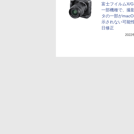
富士フイルムX/G
一部機種で、撮
タの一部がmacO
示されない可能
日修正
202