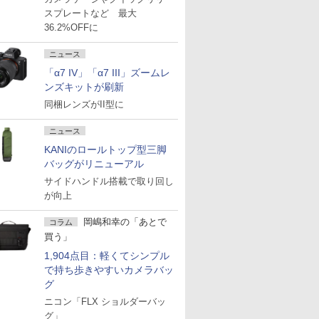
スプレートなど 最大
36.2%OFFに
ニュース
「α7 IV」「α7 III」ズームレ
ンズキットが刷新
同梱レンズがII型に
ニュース
KANIのロールトップ型三脚
バッグがリニューアル
サイドハンドル搭載で取り回し
が向上
岡嶋和幸の「あとで
コラム
買う」
1,904点目：軽くてシンプル
で持ち歩きやすいカメラバッ
グ
ニコン「FLX ショルダーバッ
グ」