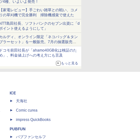
ツ4種、いよいよ発売！
【家電レビュー】手ごわい雑草との戦い、コメ
リの草刈機で完全勝利 掃除機感覚で使えた
NTT島田社長、ソフトバンクのセブン出資に「d
ポイント使えるようにして」
カルディ、オンライン限定「ネコバッグ＆タン
ブラーセット」を一般販売。7月の抽選販売の
当選無効分
ドコモ前田社長が「ahamo40GB化は検証のた
め」、料金値上げへの考え方にも言及
もっと見る
ICE
天海社
ス
Comic curea
impress QuickBooks
PUBFUN
パブファンセルフ