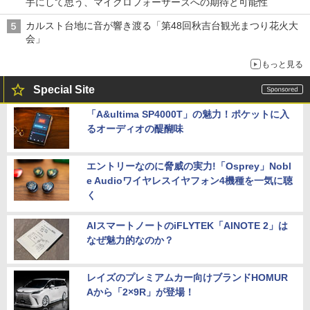
手にして思う、マイクロフォーサーズへの期待と可能性
カルスト台地に音が響き渡る「第48回秋吉台観光まつり花火大
会」
もっと見る
Special Site
「A&ultima SP4000T」の魅力！ポケットに入
るオーディオの醍醐味
エントリーなのに脅威の実力!「Osprey」Nobl
e Audioワイヤレスイヤフォン4機種を一気に聴
く
AIスマートノートのiFLYTEK「AINOTE 2」は
なぜ魅力的なのか？
レイズのプレミアムカー向けブランドHOMUR
Aから「2×9R」が登場！