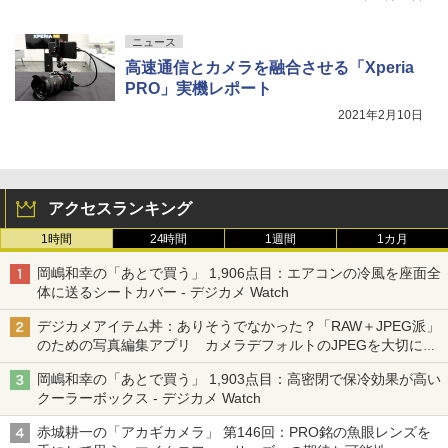
ニュース
高速通信とカメラを融合させる「Xperia
PRO」実機レポート
2021年2月10日
アクセスランキング
1時間
24時間
1週間
1カ月
岡嶋和幸の「あとで買う」 1,906点目：エアコンの冷風を座面全
体に送るシートカバー - デジカメ Watch
デジカメアイテム丼：ありそうでなかった？「RAW＋JPEG派」
のための写真編集アプリ カメラデフォルトのJPEGを大切にす
る「Filmator」
岡嶋和幸の「あとで買う」 1,903点目：高密閉で保冷効果が高い
クーラーボックス - デジカメ Watch
赤城耕一の「アカギカメラ」 第146回：PRO銘の魚眼レンズを