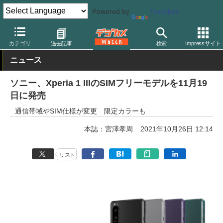
Powered by
Translate
デジカメ Watch
PC/モバイル関連
スマートフォン
カテゴリ
過去記事
検索
Impressサイト
ニュース
ソニー、Xperia 1 IIIのSIMフリーモデルを11月19
日に発売
通信帯域やSIM仕様が変更 限定カラーも
本誌：宮澤孝周
2021年10月26日 12:14
リスト