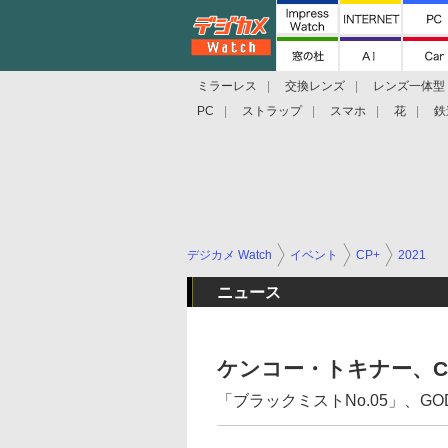
ミラーレス
交換レンズ
レンズ一体型
PC
ストラップ
スマホ
花
鉄
デジカメ Watch
イベント
CP+
2021
ニュース
ケンコー・トキナー、CP
「ブラックミストNo.05」、G