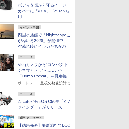
ボディを傷から守るイージー
カバーに「α7 V」「α7R VI」
用
イベント告知
四国水族館で「Nightscapeこ
がねいろ2026」が開催中。
夕暮れ時にイルカたちがパフ
ォーマンスを繰り広げる
ニュース
Vlogカメラから“コンパクト
シネマカメラ”へ…DJIが
「Osmo Pocket」を再定義
ポートレート重視の映像設計に
ニュース
ZacutoからEOS C50用「Zフ
ァインダー」がリリース
週刊アンケート
【結果発表】撮影旅行でLCC