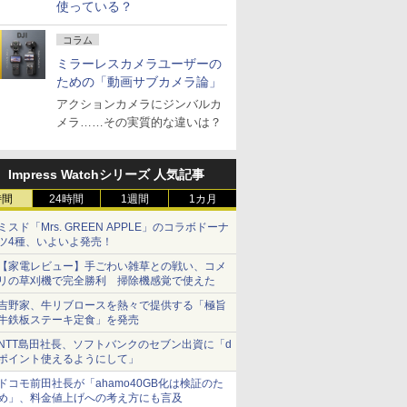
使っている？
コラム
ミラーレスカメラユーザーの
ための「動画サブカメラ論」
アクションカメラにジンバルカ
メラ……その実質的な違いは？
Impress Watchシリーズ 人気記事
時間
24時間
1週間
1カ月
ミスド「Mrs. GREEN APPLE」のコラボドーナ
ツ4種、いよいよ発売！
【家電レビュー】手ごわい雑草との戦い、コメ
リの草刈機で完全勝利 掃除機感覚で使えた
吉野家、牛リブロースを熱々で提供する「極旨
牛鉄板ステーキ定食」を発売
NTT島田社長、ソフトバンクのセブン出資に「d
ポイント使えるようにして」
ドコモ前田社長が「ahamo40GB化は検証のた
め」、料金値上げへの考え方にも言及