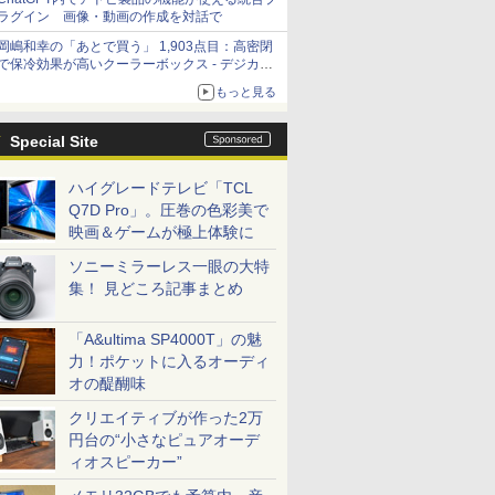
ラグイン 画像・動画の作成を対話で
岡嶋和幸の「あとで買う」 1,903点目：高密閉
で保冷効果が高いクーラーボックス - デジカメ
Watch
もっと見る
Special Site
ハイグレードテレビ「TCL
Q7D Pro」。圧巻の色彩美で
映画＆ゲームが極上体験に
ソニーミラーレス一眼の大特
集！ 見どころ記事まとめ
「A&ultima SP4000T」の魅
力！ポケットに入るオーディ
オの醍醐味
クリエイティブが作った2万
円台の“小さなピュアオーデ
ィオスピーカー”