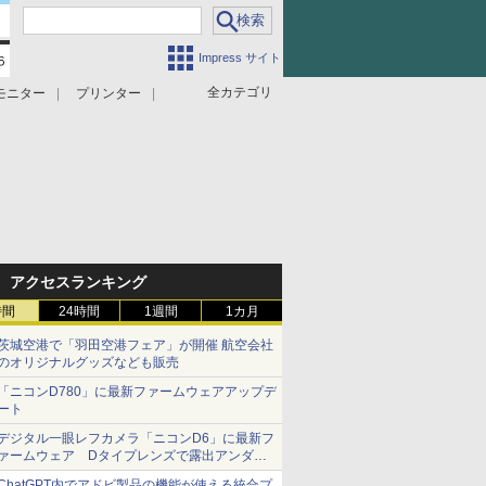
Impress サイト
全カテゴリ
モニター
プリンター
アクセスランキング
時間
24時間
1週間
1カ月
茨城空港で「羽田空港フェア」が開催 航空会社
のオリジナルグッズなども販売
「ニコンD780」に最新ファームウェアアップデ
ート
デジタル一眼レフカメラ「ニコンD6」に最新フ
ァームウェア Dタイプレンズで露出アンダー
になる現象の修正など
ChatGPT内でアドビ製品の機能が使える統合プ