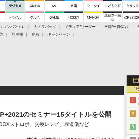
（コンパクト）
カメラバッグ
メディア/リーダー
三脚/一脚/雲台
道
航空機
動画
キャンペーン
1
+2021のセミナー15タイトルを公開
ODOXストロボ、交換レンズ、赤道儀など