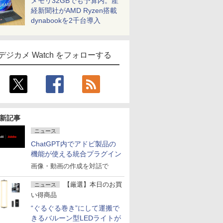
メモリ32GBでも予算内。産
経新聞社がAMD Ryzen搭載
dynabookを2千台導入
デジカメ Watch をフォローする
新記事
ニュース
ChatGPT内でアドビ製品の
機能が使える統合プラグイン
画像・動画の作成を対話で
【厳選】本日のお買
ニュース
い得商品
“ぐるぐる巻き”にして運搬で
きるバルーン型LEDライトが