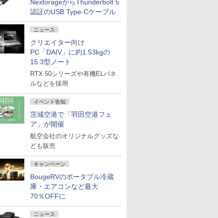
NextorageからThunderbolt 5
認証のUSB Type-Cケーブル
ニュース
クリエイター向け
PC「DAIV」に約1.53kgの
15.3型ノート
RTX 50シリーズや有機ELパネ
ルなどを採用
イベント告知
茨城空港で「羽田空港フェ
ア」が開催
航空会社のオリジナルグッズな
ども販売
キャンペーン
BougeRVのポータブル冷蔵
庫・エアコンなど最大
70％OFFに
ニュース