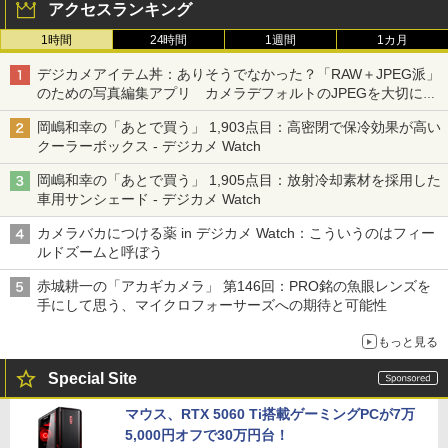
アクセスランキング
1時間
24時間
1週間
1カ月
デジカメアイテム丼：ありそうでなかった？「RAW＋JPEG派」
のための写真編集アプリ カメラデフォルトのJPEGを大切にす
る「Filmator」
岡嶋和幸の「あとで買う」 1,903点目：高密閉で保冷効果が高い
クーラーボックス - デジカメ Watch
岡嶋和幸の「あとで買う」 1,905点目：放射冷却素材を採用した
車用サンシェード - デジカメ Watch
カメラバカにつける薬 in デジカメ Watch：こういうのはフィー
ルドズームと呼ぼう
赤城耕一の「アカギカメラ」 第146回：PRO銘の魚眼レンズを
手にして思う、マイクロフォーサーズへの期待と可能性
もっと見る
Special Site
マウス、RTX 5060 Ti搭載ゲーミングPCが7万
5,000円オフで30万円台！