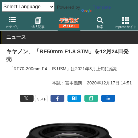
Powered by
Translate
デジカメ Watch
レンズ
交換レンズ
キヤノン
カテゴリ
過去記事
検索
Impressサイト
ニュース
キヤノン、「RF50mm F1.8 STM」を12月24日発
売
「RF70-200mm F4 L IS USM」は2021年3月上旬に延期
本誌：宮本義朗
2020年12月17日 14:51
リスト