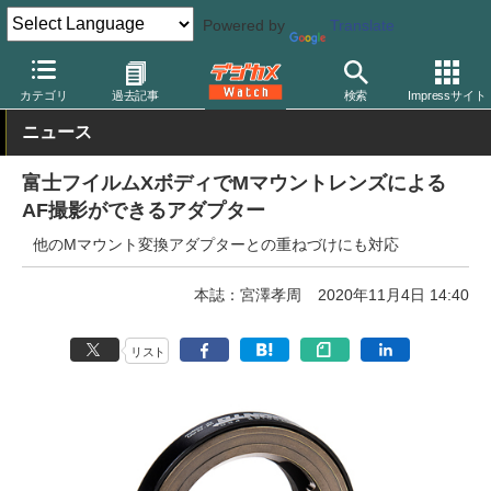
Powered by
Translate
デジカメ Watch
レンズ
マウントアダプター
カテゴリ
過去記事
検索
Impressサイト
ニュース
富士フイルムXボディでMマウントレンズによる
AF撮影ができるアダプター
他のMマウント変換アダプターとの重ねづけにも対応
本誌：宮澤孝周
2020年11月4日 14:40
リスト