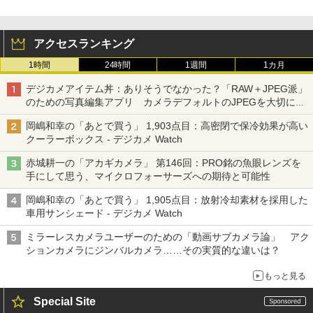
アクセスランキング
1時間
24時間
1週間
1カ月
デジカメアイテム丼：ありそうでなかった？「RAW＋JPEG派」
のための写真編集アプリ カメラデフォルトのJPEGを大切にす
る「Filmator」
岡嶋和幸の「あとで買う」 1,903点目：高密閉で保冷効果が高い
クーラーボックス - デジカメ Watch
赤城耕一の「アカギカメラ」 第146回：PRO銘の魚眼レンズを
手にして思う、マイクロフォーサーズへの期待と可能性
岡嶋和幸の「あとで買う」 1,905点目：放射冷却素材を採用した
車用サンシェード - デジカメ Watch
ミラーレスカメラユーザーのための「動画サブカメラ論」 アク
ションカメラにジンバルカメラ……その実質的な違いは？
もっと見る
Special Site