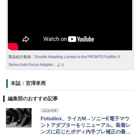
製品紹介動画「
Double Adapting Lenses to the PRONTO Fujifilm X
Series Auto Focus Adapter
」より
本誌：宮澤孝周
編集部のおすすめ記事
ニュース
Fotodiox、ライカM→ソニーE電子マウ
ントアダプターをリニューアル。装着レ
ンズに応じたボディ内手ブレ補正の最適
化などに対応