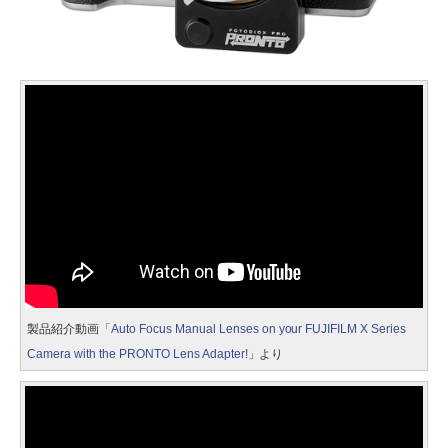
製品紹介動画「
Auto Focus Manual Lenses on your FUJIFILM X Series
Camera with the PRONTO Lens Adapter!
」より