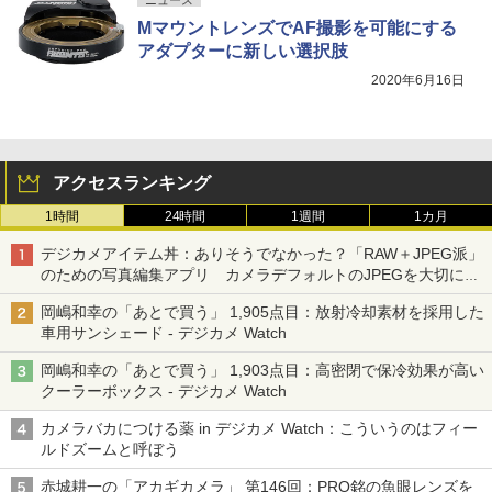
MマウントレンズでAF撮影を可能にする
アダプターに新しい選択肢
2020年6月16日
アクセスランキング
1時間
24時間
1週間
1カ月
デジカメアイテム丼：ありそうでなかった？「RAW＋JPEG派」
のための写真編集アプリ カメラデフォルトのJPEGを大切にす
る「Filmator」
岡嶋和幸の「あとで買う」 1,905点目：放射冷却素材を採用した
車用サンシェード - デジカメ Watch
岡嶋和幸の「あとで買う」 1,903点目：高密閉で保冷効果が高い
クーラーボックス - デジカメ Watch
カメラバカにつける薬 in デジカメ Watch：こういうのはフィー
ルドズームと呼ぼう
赤城耕一の「アカギカメラ」 第146回：PRO銘の魚眼レンズを