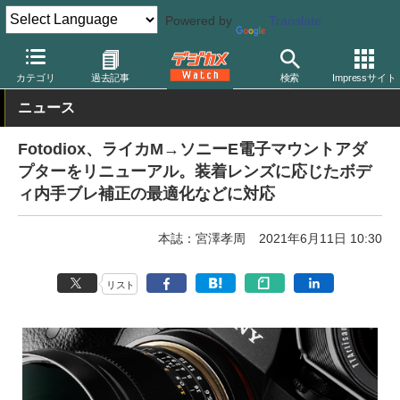
Powered by
Translate
デジカメ Watch
レンズ
マウントアダプター
カテゴリ
過去記事
検索
Impressサイト
ニュース
Fotodiox、ライカM→ソニーE電子マウントアダ
プターをリニューアル。装着レンズに応じたボデ
ィ内手ブレ補正の最適化などに対応
本誌：宮澤孝周
2021年6月11日 10:30
リスト