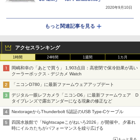
2020年9月10日
もっと関連記事を見る
アクセスランキング
1時間
24時間
1週間
1カ月
岡嶋和幸の「あとで買う」 1,903点目：高密閉で保冷効果が高い
クーラーボックス - デジカメ Watch
「ニコンD780」に最新ファームウェアアップデート
デジタル一眼レフカメラ「ニコンD6」に最新ファームウェア D
タイプレンズで露出アンダーになる現象の修正など
NextorageからThunderbolt 5認証のUSB Type-Cケーブル
四国水族館で「Nightscapeこがねいろ2026」が開催中。夕暮れ
時にイルカたちがパフォーマンスを繰り広げる
もっと見る