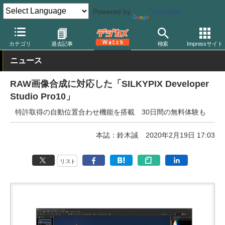
Powered by
Translate
デジカメ Watch
PC/モバイル関連
アプリ/ソフトウェア
シルキ
カテゴリ
過去記事
検索
Impressサイト
ニュース
RAW画像合成に対応した「SILKYPIX Developer
Studio Pro10」
特許取得の自動位置合わせ機能を搭載 30日間の無料体験も
本誌：鈴木誠
2020年2月19日 17:03
リスト