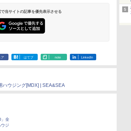
 検索で当サイトの記事を優先表示させる
ェア
はてブ
note
LinkedIn
フ用ハウジング[MDX] | SEA&SEA
0」全
ハウジ