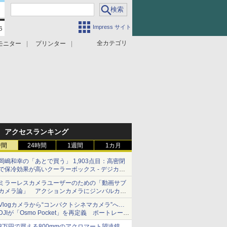
Impress サイト
全カテゴリ
モニター
プリンター
アクセスランキング
時間
24時間
1週間
1カ月
岡嶋和幸の「あとで買う」 1,903点目：高密閉
で保冷効果が高いクーラーボックス - デジカメ
Watch
ミラーレスカメラユーザーのための「動画サブ
カメラ論」 アクションカメラにジンバルカメ
ラ……その実質的な違いは？
Vlogカメラから“コンパクトシネマカメラ”へ…
DJIが「Osmo Pocket」を再定義 ポートレート
重視の映像設計に
3万円で買える800mmのアクロマート望遠鏡