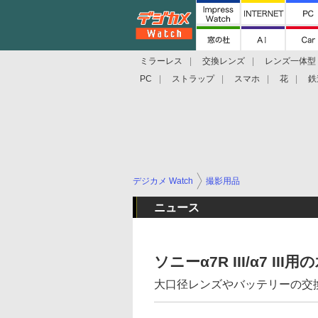
ミラーレス
交換レンズ
レンズ一体型
PC
ストラップ
スマホ
花
鉄
デジカメ Watch
撮影用品
ニュース
ソニーα7R III/α7 I
大口径レンズやバッテリーの交