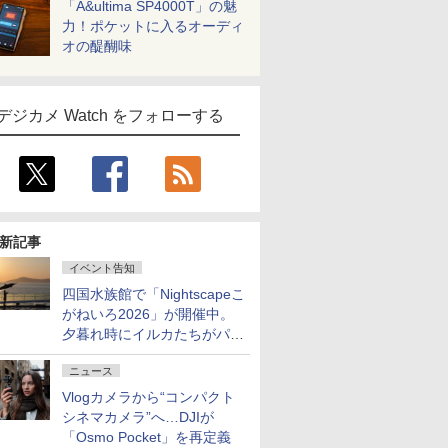
「A&ultima SP4000T」の魅
力！ポケットに入るオーディ
オの醍醐味
デジカメ Watch をフォローする
新記事
イベント告知
四国水族館で「Nightscapeこ
がねいろ2026」が開催中。
夕暮れ時にイルカたちがパフ
ォーマンスを繰り広げる
ニュース
Vlogカメラから“コンパクト
シネマカメラ”へ…DJIが
「Osmo Pocket」を再定義