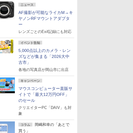
ニュース
AF撮影が可能なライカM→キ
ヤノンRFマウントアダプタ
ー
レンズごとのExif記録にも対応
イベント告知
5,000点以上のカメラ・レン
ズなどが集まる「2026大中
古市」
各地の写真店が岡山市に出店
キャンペーン
マウスコンピューター直販サ
イトで「最大12万円OFF」
のセール
クリエイターPC「DAIV」も対
象
岡嶋和幸の「あとで
コラム
買う」