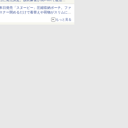
日に発売決定。脱衣麻雀が3D×VRで復活
発売から2週間は20%オフになるセールが実施
本日発売「スヌーピー」圧縮収納ポーチ。ファ
スナー閉めるだけで着替えや荷物がスリムにま
とまる
もっと見る