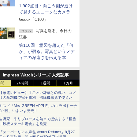
1,902点目：向こう側が透け
て見えるユニークなカメラ
Godox「C100」
写真を巡る、今日の
コラム
読書
第116回：意図を超えた「何
か」が宿る。写真というメデ
ィアの深遠さを伝える本
Impress Watchシリーズ 人気記事
時間
24時間
1週間
1カ月
【家電レビュー】手ごわい雑草との戦い、コメ
リの草刈機で完全勝利 掃除機感覚で使えた
ミスド「Mrs. GREEN APPLE」のコラボドーナ
ツ4種、いよいよ発売！
吉野家、牛リブロースを熱々で提供する「極旨
牛鉄板ステーキ定食」を発売
「スーパーリアル麻雀 Venus Returns」8月27