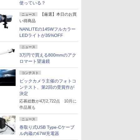
使っている？
【厳選】本日のお買
ニュース
い得商品
NANLITEの145Wフルカラー
LEDライトが35%OFF
ニュース
3万円で買える800mmのアク
ロマート望遠鏡
コンテスト
ビックカメラ主催のフォトコ
ンテスト、第2回の受賞作が
決定
応募総数が4万2,722点 10月に
作品展も
ニュース
巻取り式USB Type-Cケーブ
ル内蔵の67W充電器