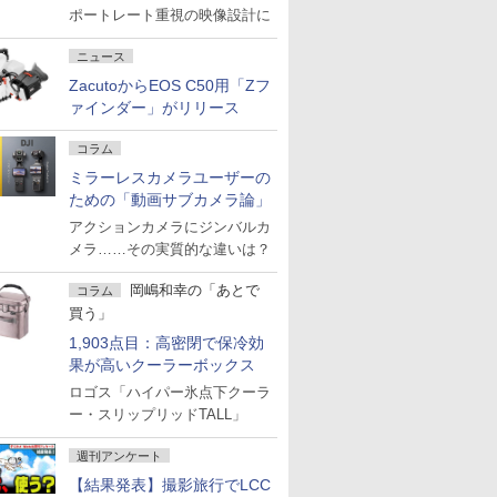
ポートレート重視の映像設計に
ニュース
ZacutoからEOS C50用「Zフ
ァインダー」がリリース
コラム
ミラーレスカメラユーザーの
ための「動画サブカメラ論」
アクションカメラにジンバルカ
メラ……その実質的な違いは？
岡嶋和幸の「あとで
コラム
買う」
1,903点目：高密閉で保冷効
果が高いクーラーボックス
ロゴス「ハイパー氷点下クーラ
ー・スリップリッドTALL」
週刊アンケート
【結果発表】撮影旅行でLCC