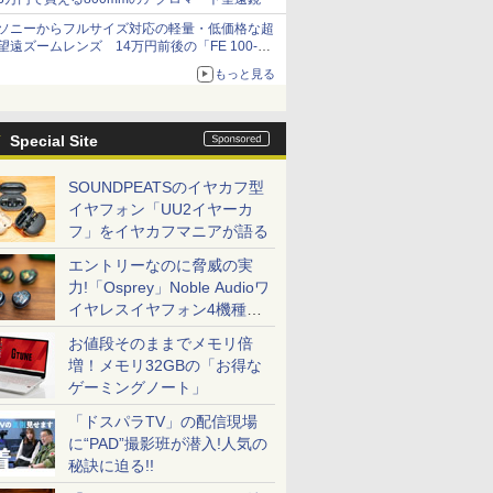
ソニーからフルサイズ対応の軽量・低価格な超
望遠ズームレンズ 14万円前後の「FE 100-
400mm F5.6-8 OSS」
もっと見る
Special Site
SOUNDPEATSのイヤカフ型
イヤフォン「UU2イヤーカ
フ」をイヤカフマニアが語る
エントリーなのに脅威の実
力!「Osprey」Noble Audioワ
イヤレスイヤフォン4機種を
一気に聴く
お値段そのままでメモリ倍
増！メモリ32GBの「お得な
ゲーミングノート」
「ドスパラTV」の配信現場
に“PAD”撮影班が潜入!人気の
秘訣に迫る!!