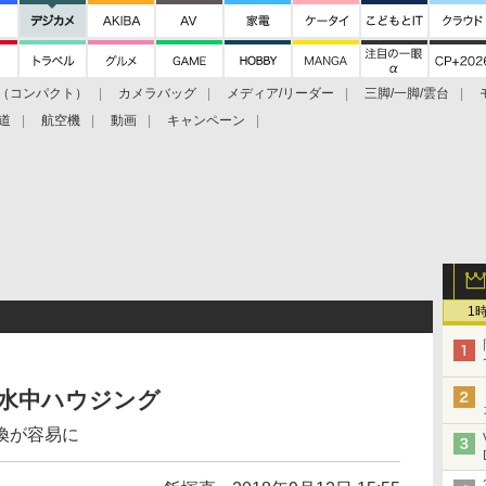
（コンパクト）
カメラバッグ
メディア/リーダー
三脚/一脚/雲台
道
航空機
動画
キャンペーン
1
II用の水中ハウジング
換が容易に