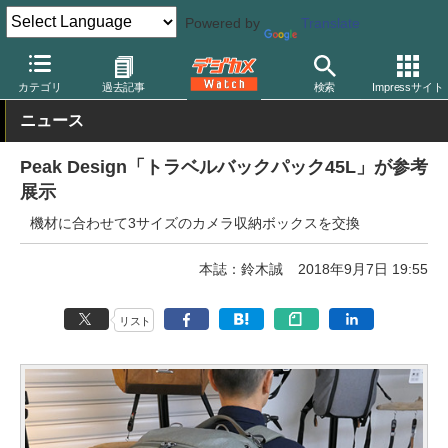
Powered by
Translate
デジカメ Watch
撮影用品
カメラバッグ
その他
カテゴリ
過去記事
検索
Impressサイト
ニュース
Peak Design「トラベルバックパック45L」が参考
展示
機材に合わせて3サイズのカメラ収納ボックスを交換
本誌：鈴木誠
2018年9月7日 19:55
リスト