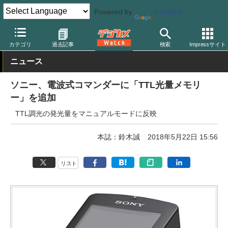
Powered by
Translate
デジカメ Watch
撮影用品
ストロボ（フラッシュ）
ソニー
カテゴリ
過去記事
検索
Impressサイト
ニュース
ソニー、電波式コマンダーに「TTL光量メモリ
ー」を追加
TTL調光の発光量をマニュアルモードに反映
本誌：鈴木誠
2018年5月22日 15:56
リスト