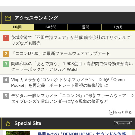
アクセスランキング
1時間
24時間
1週間
1カ月
茨城空港で「羽田空港フェア」が開催 航空会社のオリジナルグ
ッズなども販売
「ニコンD780」に最新ファームウェアアップデート
岡嶋和幸の「あとで買う」 1,903点目：高密閉で保冷効果が高い
クーラーボックス - デジカメ Watch
Vlogカメラから“コンパクトシネマカメラ”へ…DJIが「Osmo
Pocket」を再定義 ポートレート重視の映像設計に
デジタル一眼レフカメラ「ニコンD6」に最新ファームウェア D
タイプレンズで露出アンダーになる現象の修正など
もっと見る
Special Site
鳥肌ものの「DENON HOME」サウンドを体感