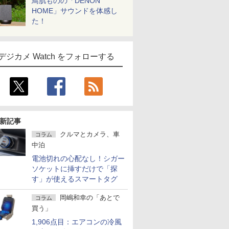
鳥肌ものの「DENON
HOME」サウンドを体感し
た！
デジカメ Watch をフォローする
新記事
クルマとカメラ、車
コラム
中泊
電池切れの心配なし！シガー
ソケットに挿すだけで「探
す」が使えるスマートタグ
岡嶋和幸の「あとで
コラム
買う」
1,906点目：エアコンの冷風