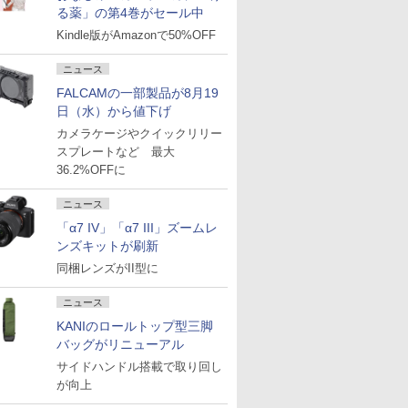
る薬」の第4巻がセール中
Kindle版がAmazonで50%OFF
ニュース
FALCAMの一部製品が8月19
日（水）から値下げ
カメラケージやクイックリリー
スプレートなど 最大
36.2%OFFに
ニュース
「α7 IV」「α7 III」ズームレ
ンズキットが刷新
同梱レンズがII型に
ニュース
KANIのロールトップ型三脚
バッグがリニューアル
サイドハンドル搭載で取り回し
が向上