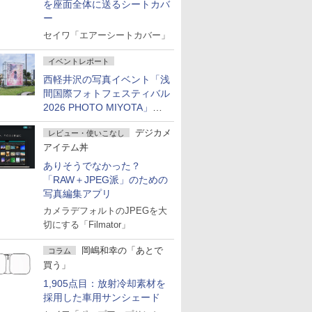
を座面全体に送るシートカバ
ー
セイワ「エアーシートカバー」
イベントレポート
西軽井沢の写真イベント「浅
間国際フォトフェスティバル
2026 PHOTO MIYOTA」が
開幕
デジカメ
レビュー・使いこなし
アイテム丼
ありそうでなかった？
「RAW＋JPEG派」のための
写真編集アプリ
カメラデフォルトのJPEGを大
切にする「Filmator」
岡嶋和幸の「あとで
コラム
買う」
1,905点目：放射冷却素材を
採用した車用サンシェード